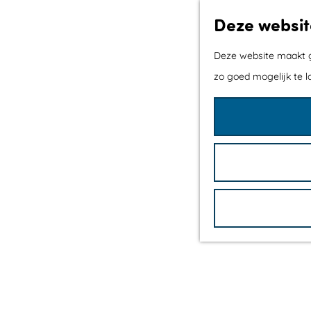
Deze websit
Deze website maakt ge
zo goed mogelijk te l
G
a
n
a
a
r
d
e
h
o