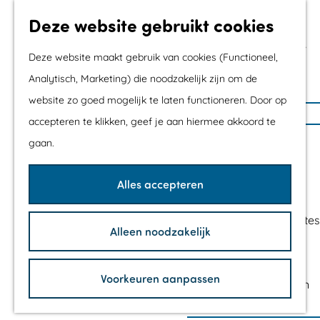
Met kids
Deze website gebruikt cookies
Shoppen
Mix & Match jouw
Deze website maakt gebruik van cookies (Functioneel,
dagje uit
Analytisch, Marketing) die noodzakelijk zijn om de
website zo goed mogelijk te laten functioneren. Door op
G
Agenda
accepteren te klikken, geef je aan hiermee akkoord te
a
De mooiste routes
gaan.
n
Wandelroutes
a
Fietsroutes
Alles accepteren
a
Wielrenroutes
r
Mountainbikeroutes
Alleen noodzakelijk
d
Vaarroutes
e
TOP's
h
Voorkeuren aanpassen
Fietspauzepunten
o