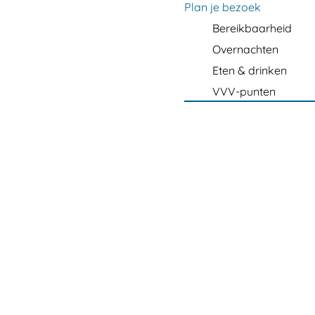
m
Plan je bezoek
e
Bereikbaarheid
p
Overnachten
a
Eten & drinken
g
VVV-punten
e