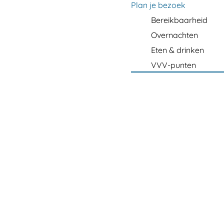
m
Plan je bezoek
e
Bereikbaarheid
p
Overnachten
a
Eten & drinken
g
VVV-punten
e