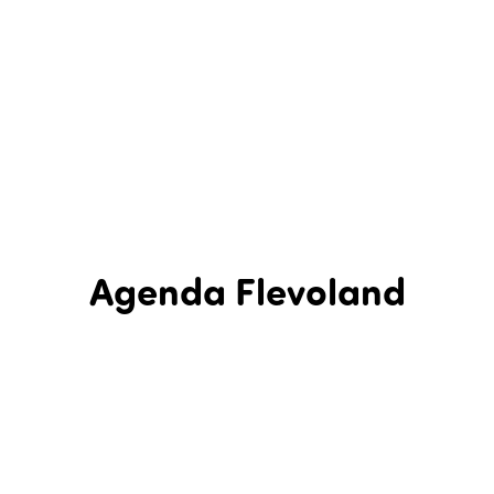
Agenda Flevoland
In Flevoland is een hele hoop te beleven! Bekijk in de agenda
hieronder wat er de komende tijd in Flevoland te zien en te