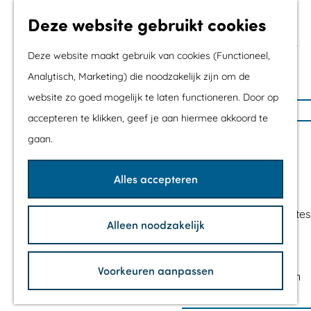
Met kids
Deze website gebruikt cookies
Shoppen
Mix & Match jouw
Deze website maakt gebruik van cookies (Functioneel,
dagje uit
Analytisch, Marketing) die noodzakelijk zijn om de
website zo goed mogelijk te laten functioneren. Door op
G
Agenda
accepteren te klikken, geef je aan hiermee akkoord te
a
De mooiste routes
gaan.
n
Wandelroutes
a
Fietsroutes
Alles accepteren
a
Wielrenroutes
r
Mountainbikeroutes
Alleen noodzakelijk
d
Vaarroutes
e
TOP's
h
Voorkeuren aanpassen
Fietspauzepunten
o