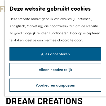
Met kids
Deze website gebruikt cookies
Shoppen
G
Mix & Match jou
Deze website maakt gebruik van cookies (Functioneel,
a
dagje uit
Analytisch, Marketing) die noodzakelijk zijn om de website
n
zo goed mogelijk te laten functioneren. Door op accepteren
a
Agenda
te klikken, geef je aan hiermee akkoord te gaan.
a
De mooiste routes
r
Wandelroutes
Alles accepteren
d
Fietsroutes
e
Wielrenroutes
Alleen noodzakelijk
h
Mountainbikerou
o
Vaarroutes
Voorkeuren aanpassen
m
TOP's
e
Fietspauzepunte
DREAM CREATIONS
p