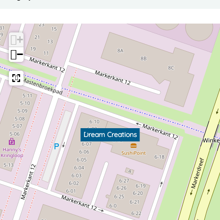
+
−
Dream Creations