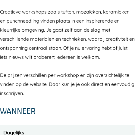
a
a
C
Creatieve workshops zoals tuften, mozaïeken, keramieken
m
m
r
en punchneedling vinden plaats in een inspirerende en
C
C
e
kleurrijke omgeving. Je gaat zelf aan de slag met
r
r
a
verschillende materialen en technieken, waarbij creativiteit en
e
e
t
ontspanning centraal staan. Of je nu ervaring hebt of juist
a
a
i
iets nieuws wilt proberen: iedereen is welkom.
t
t
o
i
i
n
De prijzen verschillen per workshop en zijn overzichtelijk te
o
o
s
vinden op de website. Daar kun je je ook direct en eenvoudig
n
n
inschrijven.
s
s
WANNEER
Dagelijks