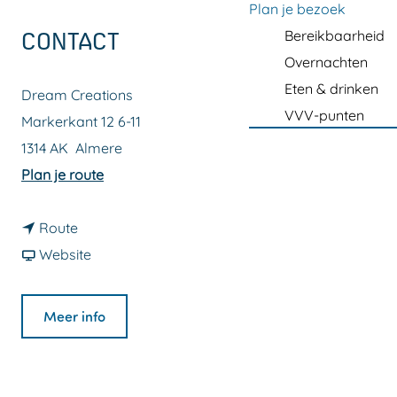
a
Plan je bezoek
g
Bereikbaarheid
CONTACT
e
Overnachten
Eten & drinken
Dream Creations
VVV-punten
Markerkant 12 6-11
1314 AK
Almere
n
Plan je route
a
n
a
Route
a
v
r
Website
a
a
D
r
n
r
Meer info
D
D
e
r
r
a
e
e
m