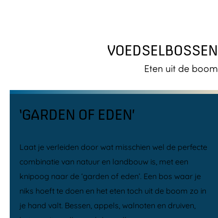
VOEDSELBOSSEN
Eten uit de boom
‘GARDEN OF EDEN’
Laat je verleiden door wat misschien wel de perfecte
combinatie van natuur en landbouw is, met een
knipoog naar de ‘garden of eden’. Een bos waar je
niks hoeft te doen en het eten toch uit de boom zo in
je hand valt. Bessen, appels, walnoten en druiven,