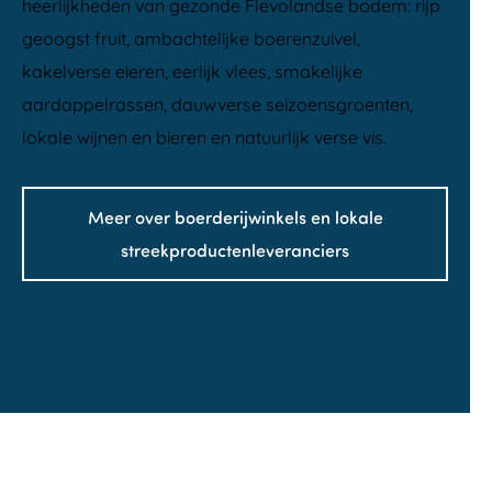
heerlijkheden van gezonde Flevolandse bodem: rijp
geoogst fruit, ambachtelijke boerenzuivel,
kakelverse eieren, eerlijk vlees, smakelijke
aardappelrassen, dauwverse seizoensgroenten,
lokale wijnen en bieren en natuurlijk verse vis.
Meer over boerderijwinkels en lokale
streekproductenleveranciers