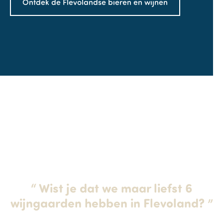
Ontdek de Flevolandse bieren en wijnen
“
Wist je dat we maar liefst 6
wijngaarden hebben in Flevoland?
”