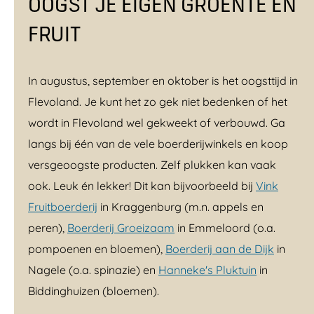
OOGST JE EIGEN GROENTE EN
FRUIT
In augustus, september en oktober is het oogsttijd in
Flevoland. Je kunt het zo gek niet bedenken of het
wordt in Flevoland wel gekweekt of verbouwd. Ga
langs bij één van de vele boerderijwinkels en koop
versgeoogste producten. Zelf plukken kan vaak
ook. Leuk én lekker! Dit kan bijvoorbeeld bij
Vink
Fruitboerderij
in Kraggenburg (m.n. appels en
peren),
Boerderij Groeizaam
in Emmeloord (o.a.
pompoenen en bloemen),
Boerderij aan de Dijk
in
Nagele (o.a. spinazie) en
Hanneke's Pluktuin
in
Biddinghuizen (bloemen).