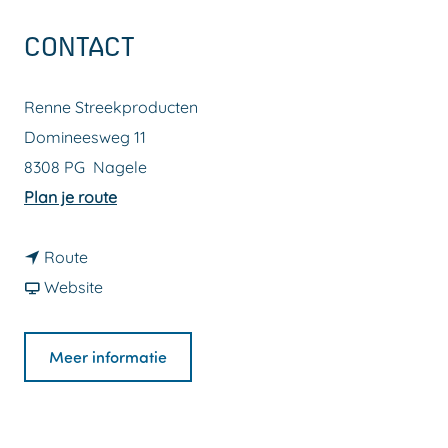
a
CONTACT
g
e
Renne Streekproducten
Domineesweg 11
8308 PG
Nagele
n
Plan je route
a
n
a
Route
a
v
r
Website
a
a
R
r
n
e
Meer informatie
R
R
n
e
e
n
n
n
e