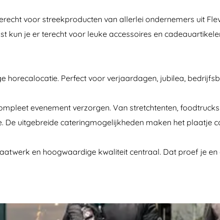
 terecht voor streekproducten van allerlei ondernemers uit F
ast kun je er terecht voor leuke accessoires en cadeauartike
 horecalocatie. Perfect voor verjaardagen, jubilea, bedrijfsbo
leet evenement verzorgen. Van stretchtenten, foodtrucks en m
ie. De uitgebreide cateringmogelijkheden maken het plaatje 
atwerk en hoogwaardige kwaliteit centraal. Dat proef je en d