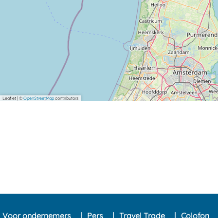
Leaflet
|
©
OpenStreetMap
contributors
Voor ondernemers
Pers
Travel Trade
Colofon