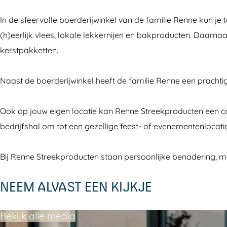
n
n
S
In de sfeervolle boerderijwinkel van de familie Renne kun je
e
e
t
(h)eerlijk vlees, lokale lekkernijen en bakproducten. Daarna
S
S
r
kerstpakketten.
t
t
e
r
r
e
Naast de boerderijwinkel heeft de familie Renne een prachtige
e
e
k
e
e
p
Ook op jouw eigen locatie kan Renne Streekproducten een comp
k
k
r
bedrijfshal om tot een gezellige feest- of evenementenlocat
p
p
o
r
r
d
Bij Renne Streekproducten staan persoonlijke benadering, ma
o
o
u
d
d
c
NEEM ALVAST EEN KIJKJE
u
u
t
c
c
e
Bekijk alle media
t
t
n