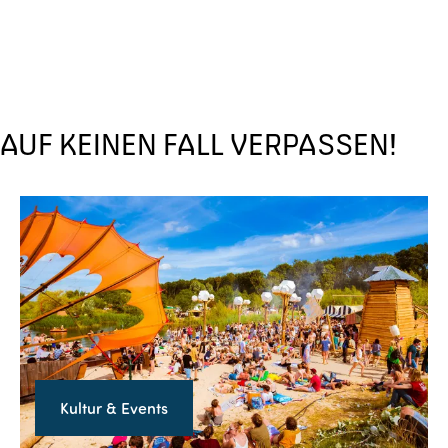
AUF KEINEN FALL VERPASSEN!
K
u
l
t
u
r
&
Kultur & Events
E