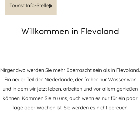
r
r
Tourist Info-Stellen
u
H
n
f
o
T
a
d
Willkommen in Flevoland
m
o
c
e
e
u
h
m
p
r
t
W
a
i
e
e
g
s
Nirgendwo werden Sie mehr überrascht sein als in Flevoland.
n
g
e
t
Ein neuer Teil der Niederlande, der früher nur Wasser war
I
und in dem wir jetzt leben, arbeiten und vor allem genießen
n
können. Kommen Sie zu uns, auch wenn es nur für ein paar
f
Tage oder Wochen ist. Sie werden es nicht bereuen.
o
-
S