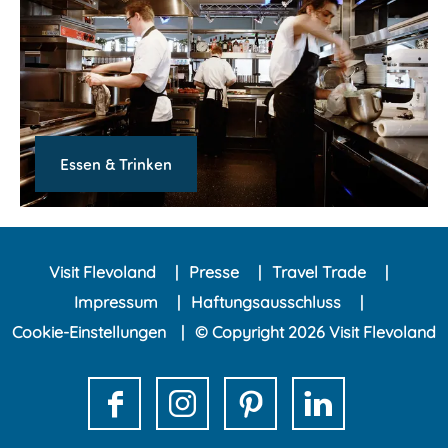
n
s
t
e
e
n
u
&
e
T
Essen & Trinken
r
r
i
n
k
Visit Flevoland
Presse
Travel Trade
e
Impressum
Haftungsausschluss
n
Cookie-Einstellungen
© Copyright 2026 Visit Flevoland
F
I
P
L
a
n
i
i