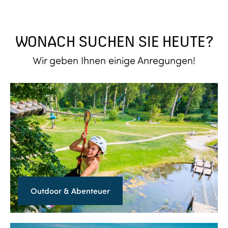
t
e
l
WONACH SUCHEN SIE HEUTE?
l
Wir geben Ihnen einige Anregungen!
e
n
O
u
t
d
o
o
r
Outdoor & Abenteuer
&
A
b