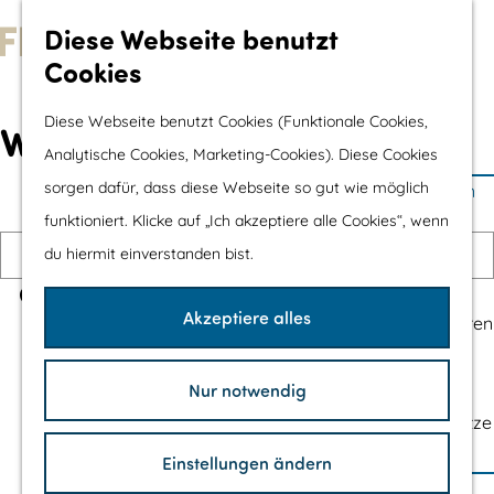
Wassersport &
Diese Webseite benutzt
Wasserspaß
Cookies
G
Mit Kinder
e
Diese Webseite benutzt Cookies (Funktionale Cookies,
Shopping
Wonach suchst du?
h
Analytische Cookies, Marketing-Cookies). Diese Cookies
e
sorgen dafür, dass diese Webseite so gut wie möglich
Die schönsten Routen
n
funktioniert. Klicke auf „Ich akzeptiere alle Cookies“, wenn
Wandern
S
I
du hiermit einverstanden bist.
Radfahren
i
c
Rennradfahren
e
S
h
Akzeptiere alles
Schaluppenfahren
z
u
b
Mountainbiking
u
c
i
TOP's
Nur notwendig
r
h
n
Fahrradrastplätze
H
e
a
Einstellungen ändern
o
n
u
Ihren Besuch Planen