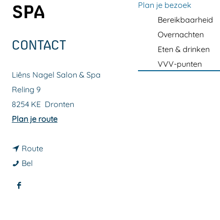
a
Plan je bezoek
SPA
g
Bereikbaarheid
e
Overnachten
CONTACT
Eten & drinken
VVV-punten
Liêns Nagel Salon & Spa
Reling 9
8254 KE
Dronten
n
Plan je route
a
n
a
Route
L
a
r
Bel
i
a
L
F
ê
r
i
a
n
L
ê