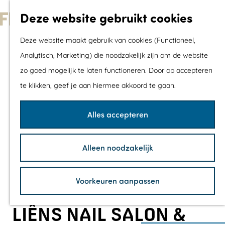
Met kids
Deze website gebruikt cookies
Shoppen
G
Mix & Match jou
Deze website maakt gebruik van cookies (Functioneel,
a
dagje uit
Analytisch, Marketing) die noodzakelijk zijn om de website
n
zo goed mogelijk te laten functioneren. Door op accepteren
a
Agenda
te klikken, geef je aan hiermee akkoord te gaan.
a
De mooiste routes
r
Wandelroutes
Alles accepteren
d
Fietsroutes
e
Wielrenroutes
Alleen noodzakelijk
h
Mountainbikerou
o
Vaarroutes
Voorkeuren aanpassen
m
TOP's
e
Fietspauzepunte
LIÊNS NAIL SALON &
p