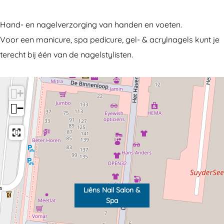
c
s
i
n
e
N
ê
s
Hand- en nagelverzorging van handen en voeten.
b
a
n
N
Voor een manicure, spa pedicure, gel- & acrylnagels kunt je
o
i
s
a
terecht bij één van de nagelstylisten.
o
l
N
i
k
S
a
l
L
a
i
S
+
i
l
l
a
−
ê
o
S
l
n
n
a
o
s
&
l
n
N
S
o
&
a
p
n
S
Liêns Nail Salon &
i
a
&
p
Spa
l
S
a