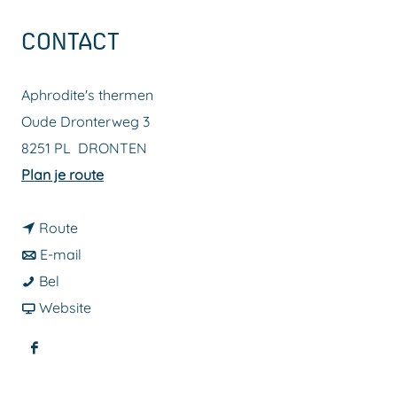
a
CONTACT
g
e
Aphrodite's thermen
Oude Dronterweg 3
8251 PL
DRONTEN
n
Plan je route
a
n
a
Route
a
n
r
E-mail
D
a
a
D
Bel
e
r
a
v
e
Website
K
D
r
a
K
F
e
e
D
n
e
a
m
K
e
D
m