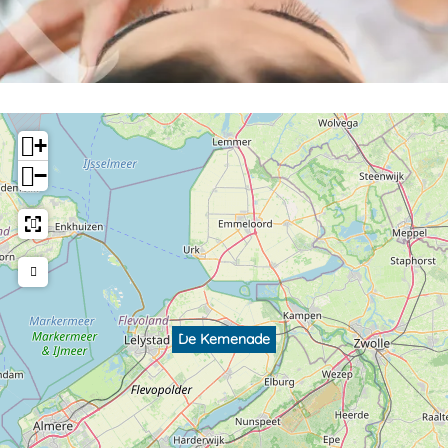
+
−
De Kemenade