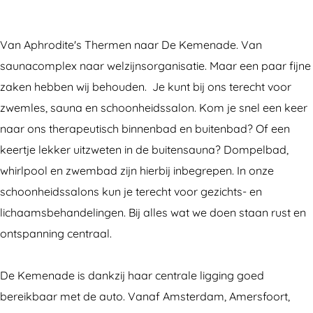
c
e
e
K
e
e
e
n
m
e
K
n
Van Aphrodite's Thermen naar De Kemenade. Van
b
a
e
m
e
a
saunacomplex naar welzijnsorganisatie. Maar een paar fijne
o
d
n
e
m
d
zaken hebben wij behouden. Je kunt bij ons terecht voor
o
e
a
n
e
e
zwemles, sauna en schoonheidssalon. Kom je snel een keer
k
d
a
n
naar ons therapeutisch binnenbad en buitenbad? Of een
D
e
d
a
keertje lekker uitzweten in de buitensauna? Dompelbad,
e
e
d
whirlpool en zwembad zijn hierbij inbegrepen. In onze
K
e
schoonheidssalons kun je terecht voor gezichts- en
e
lichaamsbehandelingen. Bij alles wat we doen staan rust en
m
ontspanning centraal.
e
n
De Kemenade is dankzij haar centrale ligging goed
a
bereikbaar met de auto. Vanaf Amsterdam, Amersfoort,
d