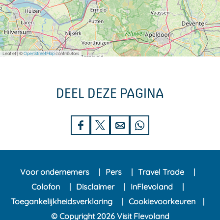
Leaflet
|
©
OpenStreetMap
contributors
DEEL DEZE PAGINA
D
D
D
D
e
e
e
e
e
e
e
e
Voor ondernemers
Pers
Travel Trade
l
l
l
l
Colofon
Disclaimer
InFlevoland
d
d
d
d
Toegankelijkheidsverklaring
Cookievoorkeuren
e
e
e
e
© Copyright 2026 Visit Flevoland