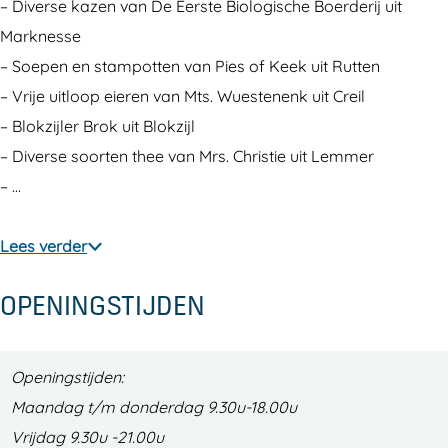
e
B
e
r
– Diverse kazen van De Eerste Biologische Boerderij uit
n
u
B
e
Marknesse
r
u
n
– Soepen en stampotten van Pies of Keek uit Rutten
e
r
– Vrije uitloop eieren van Mts. Wuestenenk uit Creil
n
e
– Blokzijler Brok uit Blokzijl
n
– Diverse soorten thee van Mrs. Christie uit Lemmer
– …
Lees verder
OPENINGSTIJDEN
Openingstijden:
Maandag t/m donderdag 9.30u-18.00u
Vrijdag 9.30u -21.00u