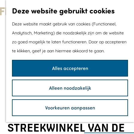
Met kids
Deze website gebruikt cookies
Shoppen
G
Mix & Match jou
Deze website maakt gebruik van cookies (Functioneel,
a
dagje uit
Analytisch, Marketing) die noodzakelijk zijn om de website
n
zo goed mogelijk te laten functioneren. Door op accepteren
a
Agenda
te klikken, geef je aan hiermee akkoord te gaan.
a
De mooiste routes
r
Wandelroutes
Alles accepteren
d
Fietsroutes
e
Wielrenroutes
Alleen noodzakelijk
h
Mountainbikerou
o
Vaarroutes
Voorkeuren aanpassen
m
TOP's
e
Fietspauzepunte
STREEKWINKEL VAN DE
p