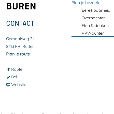
a
Plan je bezoek
BUREN
g
Bereikbaarheid
e
Overnachten
CONTACT
Eten & drinken
VVV-punten
Gemaalweg 21
8313 PR
Rutten
n
Plan je route
a
n
a
Route
S
a
r
Bel
t
a
v
S
Website
r
r
a
t
e
S
n
r
e
t
S
e