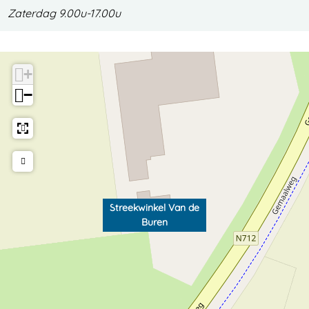
Zaterdag 9.00u-17.00u
+
−
Streekwinkel Van de
Buren