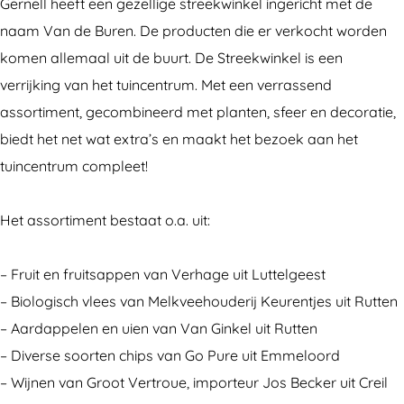
k
r
t
e
Gernell heeft een gezellige streekwinkel ingericht met de
w
e
r
k
naam Van de Buren. De producten die er verkocht worden
i
e
e
w
komen allemaal uit de buurt. De Streekwinkel is een
n
k
e
i
verrijking van het tuincentrum. Met een verrassend
k
w
k
n
assortiment, gecombineerd met planten, sfeer en decoratie,
e
i
w
k
biedt het net wat extra’s en maakt het bezoek aan het
l
n
i
e
tuincentrum compleet!
V
k
n
l
a
e
k
V
Het assortiment bestaat o.a. uit:
n
l
e
a
d
V
l
n
– Fruit en fruitsappen van Verhage uit Luttelgeest
e
a
V
d
– Biologisch vlees van Melkveehouderij Keurentjes uit Rutten
B
n
a
e
– Aardappelen en uien van Van Ginkel uit Rutten
u
d
n
B
– Diverse soorten chips van Go Pure uit Emmeloord
r
e
d
u
– Wijnen van Groot Vertroue, importeur Jos Becker uit Creil