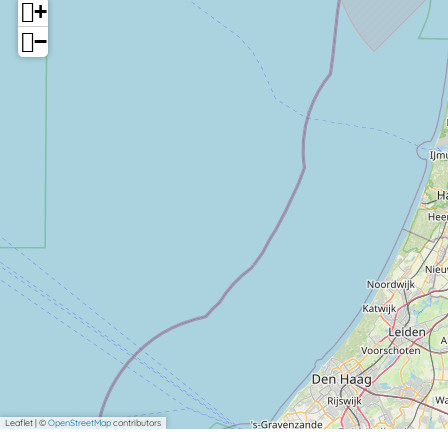
+
−
Leaflet
|
©
OpenStreetMap
contributors