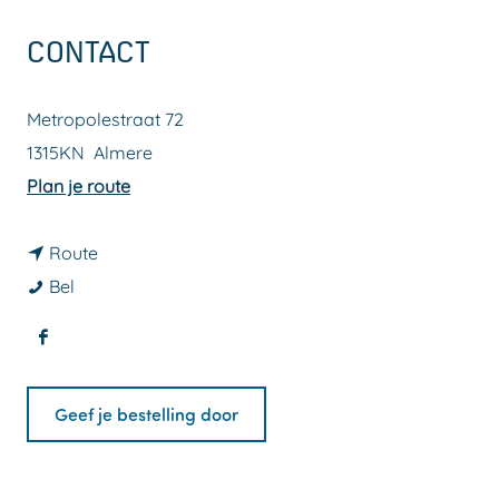
a
CONTACT
g
e
Metropolestraat 72
1315KN
Almere
n
Plan je route
a
n
a
Route
W
a
r
Bel
o
a
W
F
k
r
o
a
t
W
k
Geef je bestelling door
c
o
o
t
e
Y
k
o
b
o
t
Y