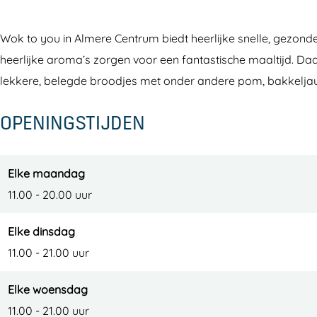
o
u
o
o
o
Y
u
Wok to you in Almere Centrum biedt heerlijke snelle, gezon
k
o
heerlijke aroma’s zorgen voor een fantastische maaltijd. Da
W
u
lekkere, belegde broodjes met onder andere pom, bakkeljauw 
o
k
OPENINGSTIJDEN
t
o
Elke maandag
Y
11.00 - 20.00 uur
o
u
Elke dinsdag
11.00 - 21.00 uur
Elke woensdag
11.00 - 21.00 uur