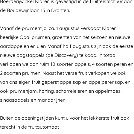
e
o
o
d
Boerderijwinkel Klaren is gevestigd in de fruitteeltschuur aan
r
e
e
e
de Boudewijnlaan 15 in Dronten.
d
r
r
r
e
d
d
i
Vanaf de pruimentijd, ca. 1 augustus verkoopt Klaren
r
e
e
j
heerlijke Opal pruimen, groenten van het seizoen en nieuwe
i
r
r
w
aardappelen en uien. Vanaf half augustus zijn ook de eerste
j
i
i
i
nieuwe oogstappels (de Discovery) te koop. In totaal
w
j
j
n
verkopen we dan ruim 10 soorten appels, 4 soorten peren en
i
w
w
k
2 soorten pruimen. Naast het verse fruit verkopen we ook
n
i
i
e
van ons eigen fruit geperst appelsap en appelperensap, en
k
n
n
l
ook pruimenjam, honing, scharreleieren en appelmoes,
e
k
k
K
sinaasappels en mandarijnen.
l
e
e
l
K
l
l
a
Buiten de openingstijden kunt u voor het lekkerste fruit ook
l
K
K
r
terecht in de fruitautomaat