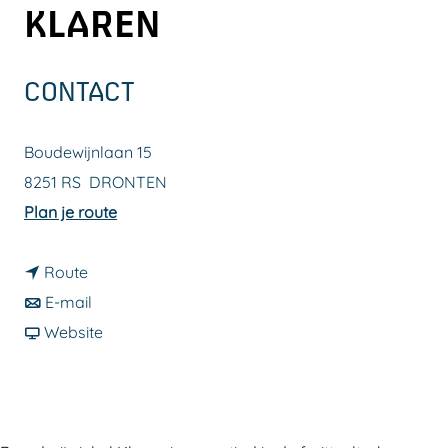
KLAREN
a
g
e
CONTACT
Boudewijnlaan 15
8251 RS
DRONTEN
n
Plan je route
a
n
a
Route
a
n
r
E-mail
a
a
v
B
Website
r
a
a
o
B
r
n
e
o
B
B
r