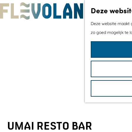
Deze websit
G
Deze website maakt ge
a
zo goed mogelijk te l
n
a
a
r
d
e
h
o
m
e
UMAI RESTO BAR
p