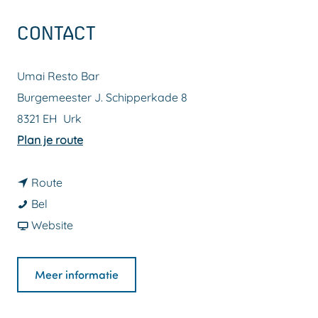
a
CONTACT
g
e
Umai Resto Bar
Burgemeester J. Schipperkade 8
8321 EH
Urk
n
Plan je route
a
n
a
Route
U
a
r
Bel
m
a
v
U
Website
a
r
a
m
i
U
n
a
Meer informatie
R
m
U
i
e
a
m
R