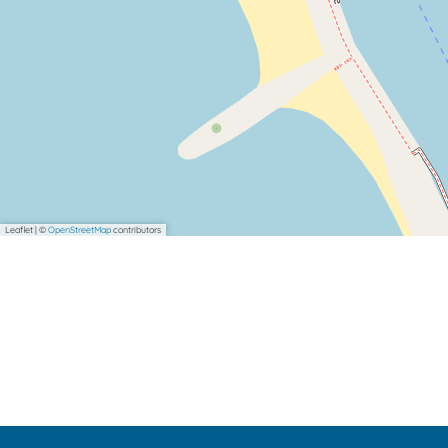
Leaflet
|
©
OpenStreetMap
contributors