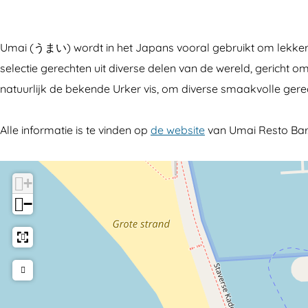
s
i
a
e
t
R
i
s
Umai (うまい) wordt in het Japans vooral gebruikt om lekker 
o
e
R
t
selectie gerechten uit diverse delen van de wereld, gericht 
B
s
e
o
natuurlijk de bekende Urker vis, om diverse smaakvolle gerec
a
t
s
B
r
o
t
a
Alle informatie is te vinden op
de website
van Umai Resto Bar
B
o
r
a
B
r
a
+
r
−