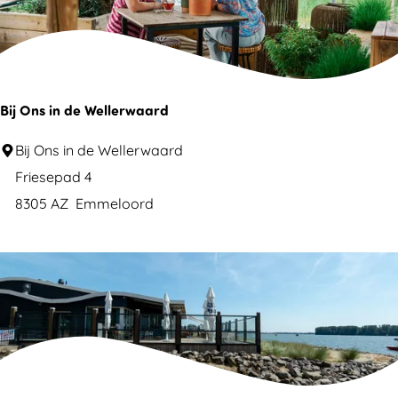
p
a
v
i
l
Bij Ons in de Wellerwaard
j
B
Bij Ons in de Wellerwaard
o
i
Friesepad 4
e
j
8305 AZ
Emmeloord
n
O
S
n
t
s
r
i
a
n
n
d
d
e