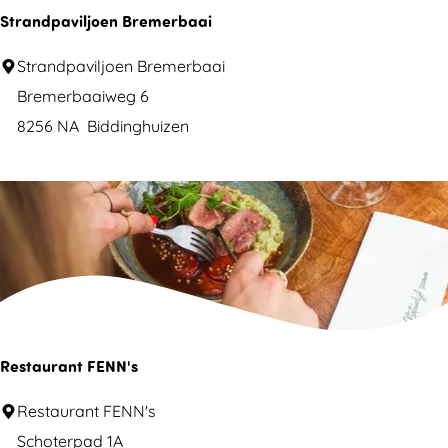
2
W
Strandpaviljoen Bremerbaai
2
e
A
S
Strandpaviljoen Bremerbaai
l
l
t
Bremerbaaiweg 6
l
m
r
8256 NA
Biddinghuizen
e
e
a
r
r
n
w
e
d
a
p
a
a
r
v
d
i
l
Restaurant FENN's
j
R
Restaurant FENN's
o
e
Schoterpad 1A