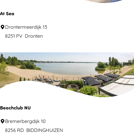
r
t
a
At Sea
t
n
e
A
Drontermeerdijk 13
d
r
t
8251 PV
Dronten
S
e
a
Beachclub NU
B
Bremerbergdijk 10
e
8256 RD
BIDDINGHUIZEN