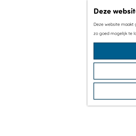
Deze websit
Deze website maakt ge
zo goed mogelijk te l
G
a
n
a
a
r
d
e
h
o