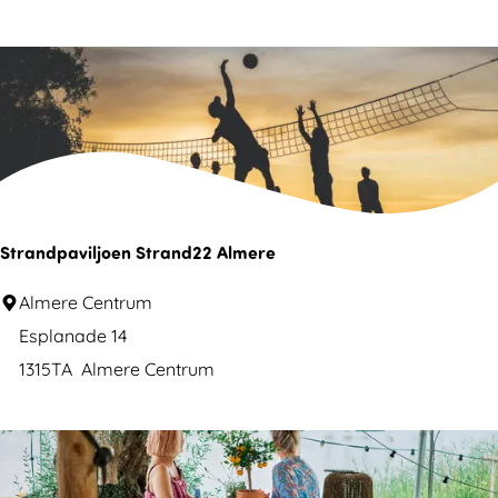
a
c
h
c
l
u
b
N
Strandpaviljoen Strand22 Almere
U
S
Almere Centrum
t
Esplanade 14
r
1315TA
Almere Centrum
a
n
d