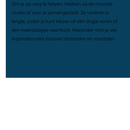
Om je op weg te helpen, hebben wij de mooiste
routes al voor je samengesteld. Ze variëren in
lengte, zodat je kunt kiezen uit één dagje varen of
een meerdaagse vaartocht. Hieronder vind je vier
inspiratieroutes inclusief afstanden en vaartijden.