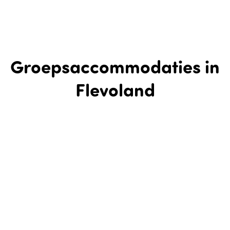
Groepsaccommodaties in
Flevoland
Iets dat leuk is, wil je met anderen delen. Toch? En ze zeggen
niet voor niets 'hoe meer, hoe leuker'. Dus verzamel je hele
familie of al je vrienden voor een heerlijk familie- of
vriendenweekend in Flevoland. Je vindt hier diverse
groepsaccommodaties, waarin jullie met z'n allen kunnen