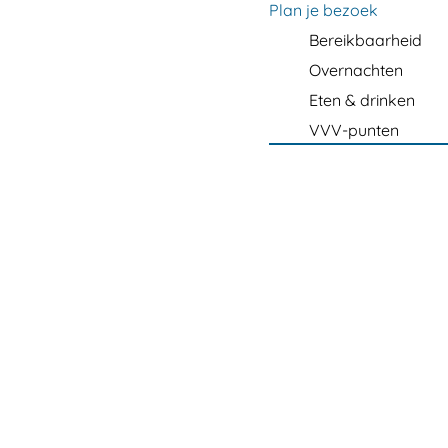
m
Plan je bezoek
e
Bereikbaarheid
p
Overnachten
a
Eten & drinken
g
VVV-punten
e