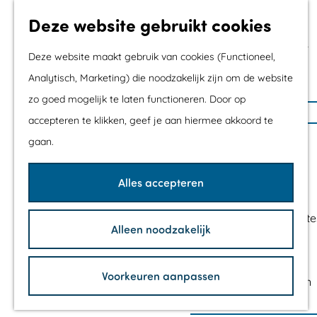
Met kids
Deze website gebruikt cookies
Shoppen
Mix & Match jouw
Deze website maakt gebruik van cookies (Functioneel,
dagje uit
Analytisch, Marketing) die noodzakelijk zijn om de website
zo goed mogelijk te laten functioneren. Door op
G
Agenda
accepteren te klikken, geef je aan hiermee akkoord te
a
De mooiste routes
gaan.
n
Wandelroutes
a
Fietsroutes
Alles accepteren
a
Wielrenroutes
r
Mountainbikeroute
Alleen noodzakelijk
d
Vaarroutes
e
TOP's
h
Voorkeuren aanpassen
Fietspauzepunten
o