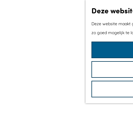
Deze websit
Deze website maakt ge
zo goed mogelijk te l
G
a
n
a
a
r
d
e
h
o