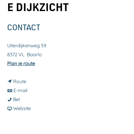
E DIJKZICHT
a
g
e
CONTACT
Uiterdijkenweg 59
8372 VL
Baarlo
n
Plan je route
a
n
a
Route
a
n
r
E-mail
G
a
a
G
Bel
r
r
a
v
r
Website
o
G
r
a
o
e
r
G
n
e