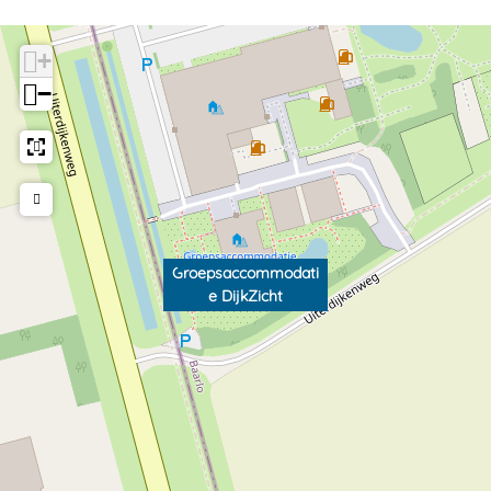
+
−
Groepsaccommodati
e DijkZicht