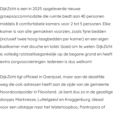
p
o
r
G
p
s
e
o
r
s
DijkZicht is een in 2025 opgeleverde nieuwe
a
p
e
o
a
groepsaccommodatie die ruimte biedt aan 40 personen
c
s
p
e
c
middels 8 comfortabele kamers voor 2 tot 5 personen. Elke
c
a
s
p
c
kamer is van alle gemakken voorzien, zoals fijne bedden
o
c
a
s
o
(inclusief twee hoog-laagbedden per kamer) en een eigen
m
c
c
a
m
badkamer met douche en toilet. Goed om te weten: DijkZicht
m
o
c
c
m
is volledig rolstoeltoegankelijk op de begane grond en heeft
o
m
o
c
o
extra zorgvoorzieningen. Iedereen is dus welkom!
d
m
m
o
d
a
o
m
m
a
DijkZicht ligt officieel in Overijssel, maar aan de dezelfde
t
d
o
m
t
weg die ook adressen heeft aan de zijde van de gemeente
i
a
d
o
i
Noordoostpolder in Flevoland. Je bent dus zo in de gezellige
e
t
a
d
e
dorpjes Marknesse, Luttelgeest en Kraggenburg. Ideaal
D
i
t
a
D
voor een uitstapje naar het Waterloopbos, Pantropica of