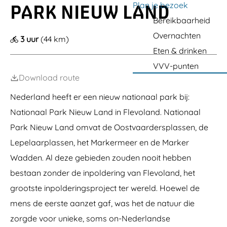
G
e
a
a
Plan je bezoek
a
PARK NIEUW LAND
4
J
n
c
O
i
s
e
r
d
s
.
a
t
q
u
n
t
g
r
Bereikbaarheid
o
s
V
n
r
v
t
g
v
h
t
e
l
e
v
Overnachten
u
a
l
c
a
o
3 uur
(44 km)
e
n
i
a
m
n
e
e
a
u
P
Eten & drinken
e
n
D
K
t
n
r
t
r
g
d
e
u
t
d
VVV-punten
a
t
e
L
f
r
e
a
Download route
u
n
e
f
u
r
m
i
B
p
e
m
s
b
Nederland heeft er een nieuw nationaal park bij:
g
o
e
l
d
v
u
w
s
l
e
e
e
Nationaal Park Nieuw Land in Flevoland. Nationaal
l
r
c
a
r
O
l
t
a
h
Park Nieuw Land omvat de Oostvaardersplassen, de
a
o
d
k
p
r
s
-
Lepelaarplassen, het Markermeer en de Marker
a
p
t
O
d
l
v
o
Wadden. Al deze gebieden zouden nooit hebben
-
a
a
s
O
bestaan zonder de inpoldering van Flevoland, het
s
a
t
o
s
r
v
grootste inpolderingsproject ter wereld. Hoewel de
s
e
d
a
t
n
e
a
mens de eerste aanzet gaf, was het de natuur die
v
r
r
a
zorgde voor unieke, soms on-Nederlandse
s
d
a