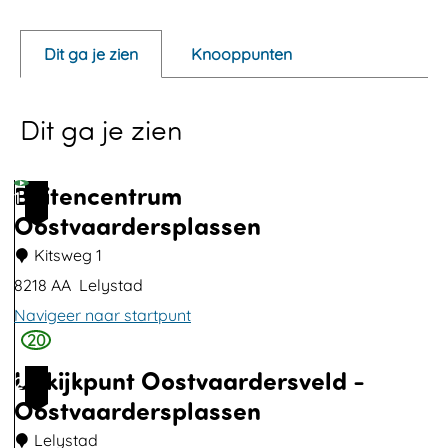
p
e
Dit ga je zien
Knooppunten
n
p
Dit ga je zien
o
p
u
Buitencentrum
1
p
Oostvaardersplassen
m
Kitsweg 1
e
8218 AA
Lelystad
t
Navigeer naar startpunt
v
20
B
e
Uitkijkpunt Oostvaardersveld -
u
2
r
Oostvaardersplassen
i
g
t
Lelystad