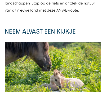
e
landschappen. Stap op de fiets en ontdek de natuur
r
r
d
s
van dit nieuwe land met deze ANWB-route.
e
p
r
l
s
a
p
s
l
NEEM ALVAST EEN KIJKJE
s
a
e
s
n
s
e
n
O