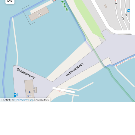
Leaflet
|
©
OpenStreetMap
contributors