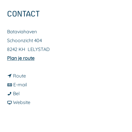
a
CONTACT
g
e
Bataviahaven
Schoonzicht 404
8242 KH
LELYSTAD
n
Plan je route
a
n
a
Route
a
n
r
E-mail
B
a
a
B
Bel
a
r
a
v
a
Website
t
B
r
a
t
a
a
B
n
a
v
t
a
B
v