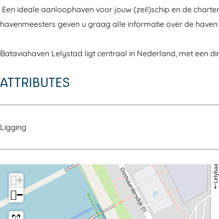
i
a
t
a
i
Een ideale aanloophaven voor jouw (zeil)schip en de charter- 
a
v
a
t
a
havenmeesters geven u graag alle informatie over de haven e
h
i
v
a
h
a
a
i
v
a
Bataviahaven Lelystad ligt centraal in Nederland, met een d
v
h
a
i
v
ATTRIBUTES
e
a
h
a
e
n
v
a
h
n
e
v
a
n
e
v
Ligging
n
e
n
+
−