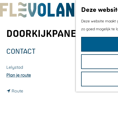
Deze websit
G
Deze website maakt ge
a
zo goed mogelijk te l
DOORKIJKPANEEL 4. VL
n
a
CONTACT
a
r
Lelystad
d
n
Plan je route
e
a
h
n
a
Route
o
a
r
m
a
D
e
r
o
p