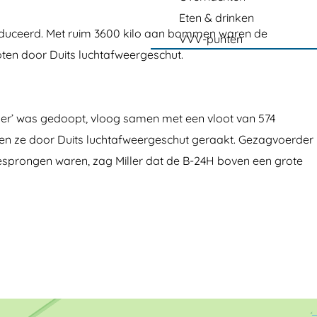
Eten & drinken
roduceerd. Met ruim 3600 kilo aan bommen waren de
VVV-punten
ten door Duits luchtafweergeschut.
ner’ was gedoopt, vloog samen met een vloot van 574
 ze door Duits luchtafweergeschut geraakt. Gezagvoerder
gesprongen waren, zag Miller dat de B-24H boven een grote