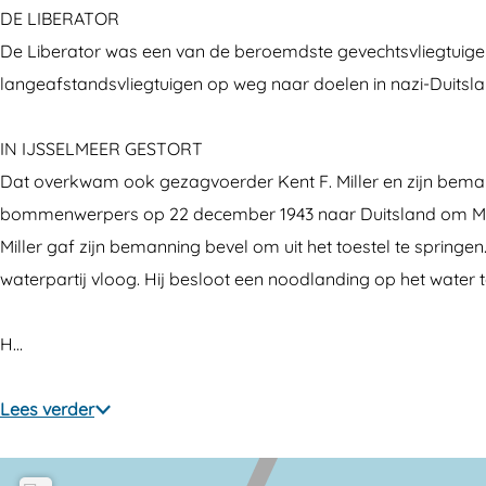
D
o
DE LIBERATOR
a
o
r
De Liberator was een van de beroemdste gevechtsvliegtuige
g
o
k
langeafstandsvliegtuigen op weg naar doelen in nazi-Duitsl
e
r
i
k
j
IN IJSSELMEER GESTORT
i
k
Dat overkwam ook gezagvoerder Kent F. Miller en zijn bema
j
p
bommenwerpers op 22 december 1943 naar Duitsland om Mün
k
a
Miller gaf zijn bemanning bevel om uit het toestel te sprin
p
n
waterpartij vloog. Hij besloot een noodlanding op het water
a
e
n
e
H…
e
l
e
4
Lees verder
l
.
4
V