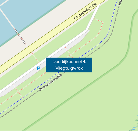
Doorkijkpaneel 4.
Vliegtuigwrak