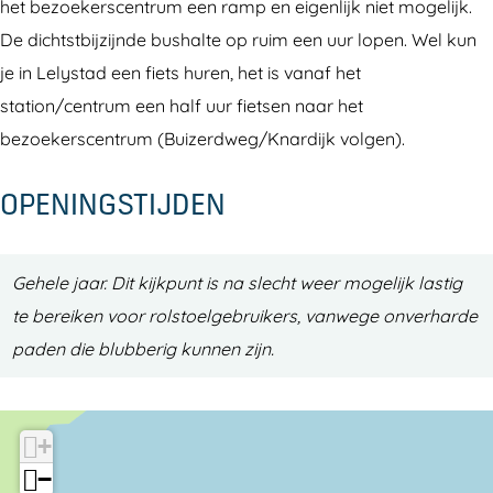
v
a
het bezoekerscentrum een ramp en eigenlijk niet mogelijk.
a
r
De dichtstbijzijnde bushalte op ruim een uur lopen. Wel kun
a
d
je in Lelystad een fiets huren, het is vanaf het
r
e
station/centrum een half uur fietsen naar het
d
r
bezoekerscentrum (Buizerdweg/Knardijk volgen).
e
s
OPENINGSTIJDEN
r
v
s
e
v
l
Gehele jaar. Dit kijkpunt is na slecht weer mogelijk lastig
e
d
te bereiken voor rolstoelgebruikers, vanwege onverharde
l
-
paden die blubberig kunnen zijn.
d
O
-
o
O
s
+
o
t
−