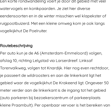
U
t
Een korte rondwandeling voert je door dit gebied met veel
i
k
watervogels en konikpaarden. Je ziet hier diverse
t
i
eendensoorten en in de winter misschien wel klapekster of
k
j
ruigpootbuizerd. Met een kleine omweg kom je ook langs
i
k
vogelkijkhut De Poelruiter.
j
p
k
u
Routebeschrijving
p
n
Per auto kun je de A6 (Amsterdam-Emmeloord) volgen,
u
t
afslag 10, richting Lelystad via Larserdreef. Linksaf
n
O
Torenvalkweg, volgen tot Knardijk. Hier nog even rechtdoor,
t
o
je passeert de wildroosters en aan de linkerkant ligt het
O
s
gebied waar de vogelkijkhut De Krakeend ligt. Ongeveer 50
o
t
meter verder aan de linkerkant is de ingang tot het gebied
s
v
(auto parkeren bij bezoekerscentrum of parkeerplaats
t
a
kleine Praambult). Per openbaar vervoer is het bereiken van