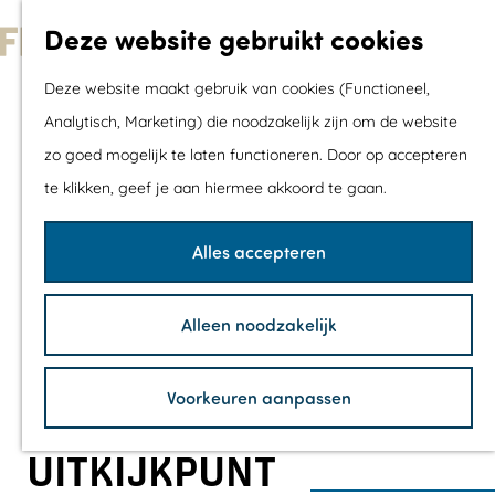
Met kids
Deze website gebruikt cookies
Shoppen
G
Mix & Match jou
Deze website maakt gebruik van cookies (Functioneel,
a
dagje uit
Analytisch, Marketing) die noodzakelijk zijn om de website
n
zo goed mogelijk te laten functioneren. Door op accepteren
a
Agenda
te klikken, geef je aan hiermee akkoord te gaan.
a
De mooiste routes
r
Wandelroutes
Alles accepteren
d
Fietsroutes
e
Wielrenroutes
Alleen noodzakelijk
h
Mountainbikerou
o
Vaarroutes
Voorkeuren aanpassen
m
TOP's
e
Fietspauzepunte
UITKIJKPUNT
p