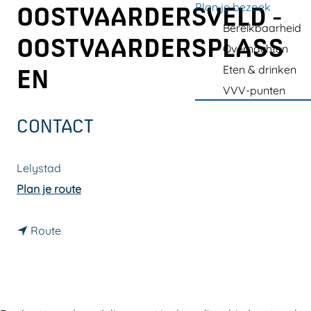
a
Plan je bezoek
OOSTVAARDERSVELD -
g
Bereikbaarheid
OOSTVAARDERSPLASS
e
Overnachten
Eten & drinken
EN
VVV-punten
CONTACT
Lelystad
n
Plan je route
a
n
a
Route
a
r
a
U
r
i