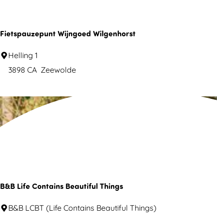
d
N
o
Fietspauzepunt Wijngoed Wilgenhorst
o
F
Helling 1
r
i
3898 CA
Zeewolde
d
e
p
t
o
s
l
p
a
u
z
e
B&B Life Contains Beautiful Things
p
B
B&B LCBT (Life Contains Beautiful Things)
u