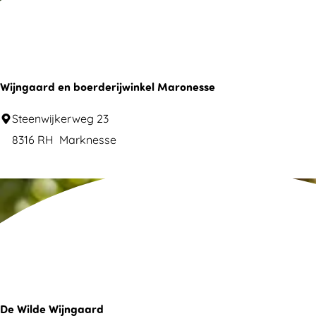
o
a
e
g
k
e
n
Wijngaard en boerderijwinkel Maronesse
a
a
W
Steenwijkerweg 23
r
i
8316 RH
Marknesse
.
j
.
n
.
g
a
a
r
d
e
De Wilde Wijngaard