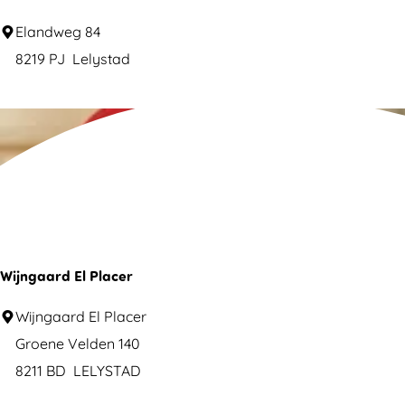
n
D
Elandweg 84
b
e
8219 PJ
Lelystad
o
W
e
i
r
l
d
d
e
e
r
W
i
i
j
j
Wijngaard El Placer
w
n
i
W
Wijngaard El Placer
g
n
i
Groene Velden 140
a
k
j
8211 BD
LELYSTAD
a
e
n