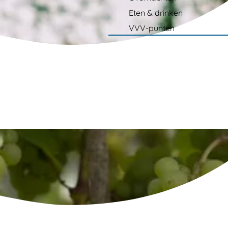
Eten & drinken
VVV-punten