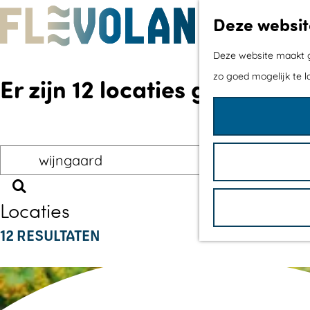
Deze websit
G
Deze website maakt ge
a
zo goed mogelijk te l
Er zijn 12 locaties gevonden
n
a
a
I
r
k
d
Z
b
e
Locaties
o
e
h
12 RESULTATEN
e
n
o
k
o
m
e
p
e
n
z
p