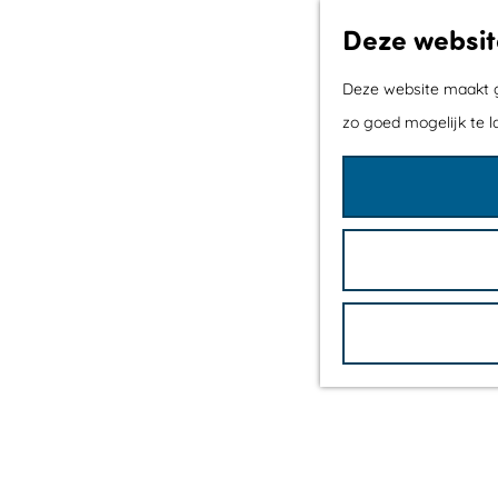
Deze websit
Deze website maakt ge
zo goed mogelijk te l
G
a
n
a
a
r
d
e
h
o