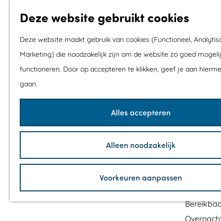
Mix & Mat
Deze website gebruikt cookies
Deze website maakt gebruik van cookies (Functioneel, Analytis
Agenda
Marketing) die noodzakelijk zijn om de website zo goed mogelij
De mooiste rou
functioneren. Door op accepteren te klikken, geef je aan hierm
Wandelro
G
gaan.
Fietsrout
a
Wielrenro
n
Alles accepteren
Mountainb
a
Vaarrout
a
TOP's
Alleen noodzakelijk
r
Fietspau
d
e
Voorkeuren aanpassen
Plan je bezoek
h
Bereikbaa
o
Overnach