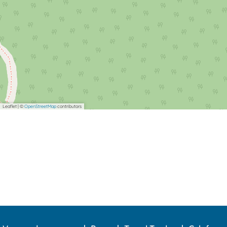
Leaflet
|
©
OpenStreetMap
contributors