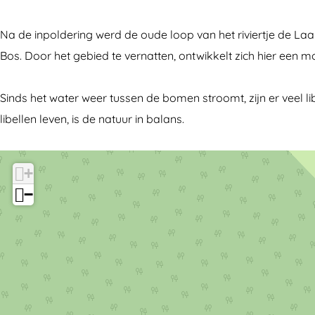
e
k
k
t
s
e
e
e
Na de inpoldering werd de oude loop van het riviertje de Laa
t
s
s
i
Bos. Door het gebied te vernatten, ontwikkelt zich hier een 
e
t
t
n
i
e
e
s
Sinds het water weer tussen de bomen stroomt, zijn er veel 
n
i
i
e
libellen leven, is de natuur in balans.
s
n
n
B
e
s
s
o
+
B
e
e
s
−
o
B
B
s
o
o
s
s