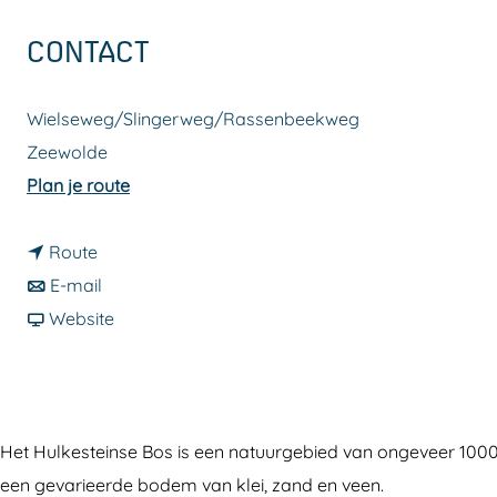
a
CONTACT
g
e
Wielseweg/Slingerweg/Rassenbeekweg
Zeewolde
n
Plan je route
a
n
a
Route
a
n
r
E-mail
a
a
v
H
Website
r
a
a
u
H
r
n
l
u
H
H
k
l
u
u
e
Het Hulkesteinse Bos is een natuurgebied van ongeveer 1000 
k
l
l
s
een gevarieerde bodem van klei, zand en veen.