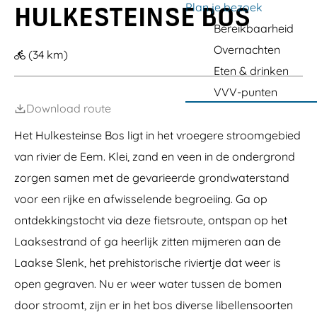
n
a
Plan je bezoek
s
HULKESTEINSE BOS
e
r
s
e
D
d
k
t
g
Bereikbaarheid
r
e
e
e
e
g
E
e
r
m
Overnachten
r
y
(34 km)
e
s
e
w
-
Eten & drinken
m
t
d
o
U
h
r
e
l
VVV-punten
p
o
a
r
d
Download route
f
n
s
d
t
Het Hulkesteinse Bos ligt in het vroegere stroomgebied
r
a
van rivier de Eem. Klei, zand en veen in de ondergrond
n
d
zorgen samen met de gevarieerde grondwaterstand
voor een rijke en afwisselende begroeiing. Ga op
ontdekkingstocht via deze fietsroute, ontspan op het
Laaksestrand of ga heerlijk zitten mijmeren aan de
Laakse Slenk, het prehistorische riviertje dat weer is
open gegraven. Nu er weer water tussen de bomen
door stroomt, zijn er in het bos diverse libellensoorten