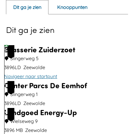
e
Dit ga je zien
Knooppunten
n
p
Dit ga je zien
o
p
u
Brasserie Zuiderzoet
1
p
Slingerweg 5
m
3896LD
Zeewolde
e
Navigeer naar startpunt
t
Center Parcs De Eemhof
2
v
Slingerweg 1
e
3896LD
Zeewolde
r
Landgoed Energy-Up
C
3
g
e
Wielseweg 9
r
n
3896 MB
Zeewolde