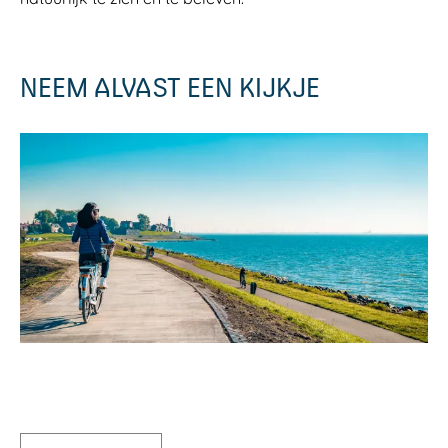
NEEM ALVAST EEN KIJKJE
O
p
e