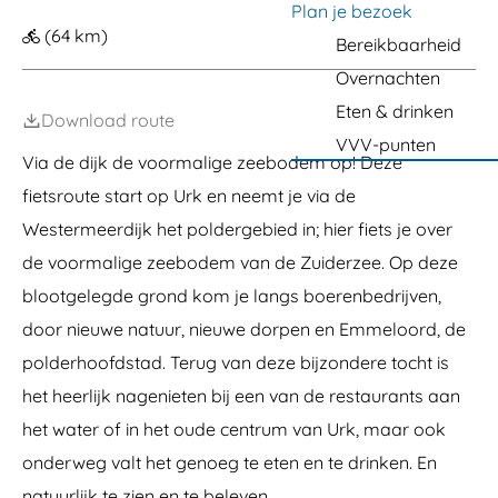
a
k
k
k
e
i
D
m
k
a
o
n
Plan je bezoek
n
s
r
e
s
e
e
e
e
e
W
l
l
n
e
e
n
l
b
i
(64 km)
b
i
g
i
k
Bereikbaarheid
S
k
D
l
u
o
a
j
a
n
j
E
l
e
e
o
m
o
d
E
e
d
Overnachten
d
z
m
u
l
e
o
e
p
m
e
e
m
i
V
l
r
n
Eten & drinken
m
Download route
V
e
t
e
i
d
t
e
e
l
VVV-punten
g
r
n
l
e
Via de dijk de voormalige zeebodem op! Deze
o
a
s
E
e
n
o
t
l
m
r
fietsroute start op Urk en neemt je via de
k
r
u
m
b
u
d
i
e
Westermeerdijk het poldergebied in; hier fiets je over
o
i
s
l
s
l
de voormalige zeebodem van de Zuiderzee. Op deze
o
o
blootgelegde grond kom je langs boerenbedrijven,
r
d
door nieuwe natuur, nieuwe dorpen en Emmeloord, de
polderhoofdstad. Terug van deze bijzondere tocht is
het heerlijk nagenieten bij een van de restaurants aan
het water of in het oude centrum van Urk, maar ook
onderweg valt het genoeg te eten en te drinken. En
natuurlijk te zien en te beleven.