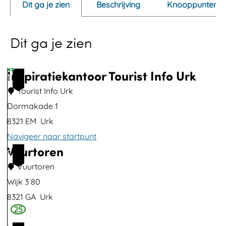
Dit ga je zien
Beschrijving
Knooppunten
n
p
Dit ga je zien
o
p
u
Inspiratiekantoor Tourist Info Urk
1
p
Tourist Info Urk
m
Dormakade 1
e
8321 EM
Urk
t
Navigeer naar startpunt
v
Vuurtoren
I
2
e
n
Vuurtoren
r
s
Wijk 3 80
g
p
8321 GA
Urk
r
25
i
V
o