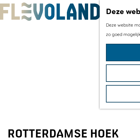
Deze webs
G
Deze website maa
a
zo goed mogelijk
n
a
a
r
d
e
h
o
m
e
ROTTERDAMSE HOEK
p