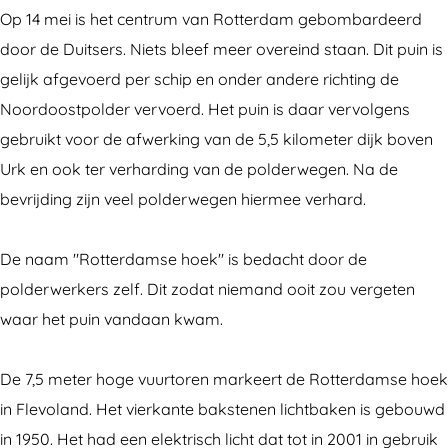
e
d
Op 14 mei is het centrum van Rotterdam gebombardeerd
r
a
door de Duitsers. Niets bleef meer overeind staan. Dit puin is
d
m
gelijk afgevoerd per schip en onder andere richting de
a
s
Noordoostpolder vervoerd. Het puin is daar vervolgens
m
e
gebruikt voor de afwerking van de 5,5 kilometer dijk boven
s
H
Urk en ook ter verharding van de polderwegen. Na de
e
o
bevrijding zijn veel polderwegen hiermee verhard.
H
e
o
k
De naam "Rotterdamse hoek" is bedacht door de
e
polderwerkers zelf. Dit zodat niemand ooit zou vergeten
k
waar het puin vandaan kwam.
De 7,5 meter hoge vuurtoren markeert de Rotterdamse hoek
in Flevoland. Het vierkante bakstenen lichtbaken is gebouwd
in 1950. Het had een elektrisch licht dat tot in 2001 in gebruik