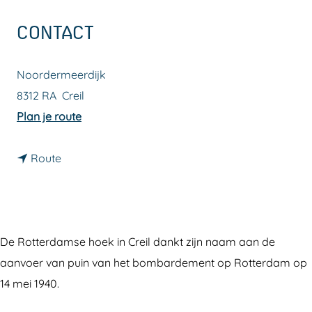
a
CONTACT
g
e
Noordermeerdijk
8312 RA
Creil
n
Plan je route
a
n
a
Route
a
r
a
R
r
o
R
t
De Rotterdamse hoek in Creil dankt zijn naam aan de
o
t
aanvoer van puin van het bombardement op Rotterdam op
t
e
14 mei 1940.
t
r