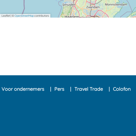
Leaflet
|
©
OpenStreetMap
contributors
Voor ondernemers
Pers
Travel Trade
Colofon