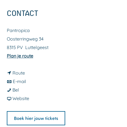
a
CONTACT
g
e
Pantropica
Oosterringweg 34
8315 PV
Luttelgeest
n
Plan je route
a
n
a
Route
a
n
r
E-mail
P
a
a
P
Bel
a
r
a
v
a
Website
n
P
r
a
n
t
a
P
n
t
Boek hier jouw tickets
r
n
a
P
r