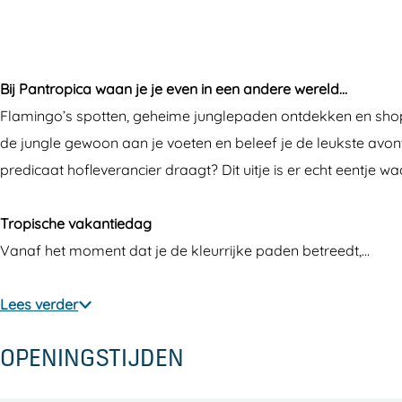
o
t
n
a
o
p
r
t
n
p
i
o
r
t
i
Bij Pantropica waan je je even in een andere wereld...
c
p
o
r
c
Flamingo’s spotten, geheime junglepaden ontdekken en shoppe
a
i
p
o
a
de jungle gewoon aan je voeten en beleef je de leukste avontu
c
i
p
predicaat hofleverancier draagt? Dit uitje is er echt eentje w
a
c
i
a
c
Tropische vakantiedag
a
Vanaf het moment dat je de kleurrijke paden betreedt,…
Lees verder
OPENINGSTIJDEN