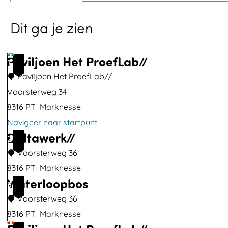
p
Dit ga je zien
o
p
u
Paviljoen Het ProefLab//
1
p
Paviljoen Het ProefLab//
m
Voorsterweg 34
e
8316 PT
Marknesse
t
Navigeer naar startpunt
v
Deltawerk//
P
2
e
a
Voorsterweg 36
r
v
8316 PT
Marknesse
g
Waterloopbos
i
D
3
r
l
e
Voorsterweg 36
o
j
l
8316 PT
Marknesse
t