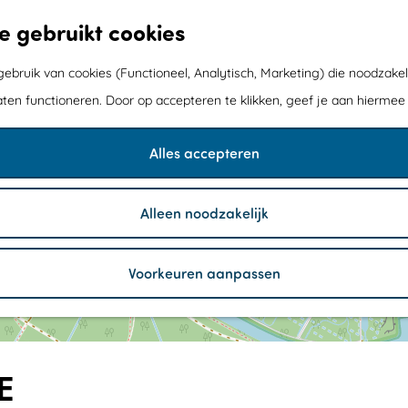
e gebruikt cookies
bruik van cookies (Functioneel, Analytisch, Marketing) die noodzakel
1
1
W
aten functioneren. Door op accepteren te klikken, geef je aan hiermee
3
a
D
2
t
e
e
l
Alles accepteren
r
t
l
a
o
w
o
Alleen noodzakelijk
e
p
r
b
k
o
/
Voorkeuren aanpassen
s
/
E