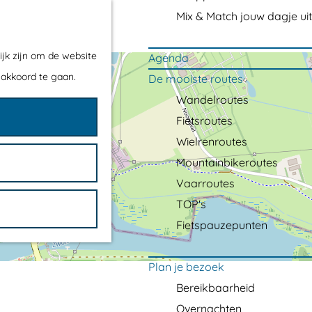
Mix & Match jouw dagje uit
ijk zijn om de website
Agenda
 akkoord te gaan.
De mooiste routes
Wandelroutes
Fietsroutes
Wielrenroutes
Mountainbikeroutes
Vaarroutes
TOP's
Fietspauzepunten
Plan je bezoek
Bereikbaarheid
Overnachten