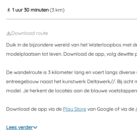
a
1 uur 30 minuten
(3 km)
g
e
Download route
Duik in de bijzondere wereld van het Waterloopbos met d
modelplaatsen tot leven. Download de app, volg dewitte pi
De wandelroute is 3 kilometer lang en voert langs diverse 
entreegebouw naast het kunstwerk Deltawerk//. Bij acht mo
model. Je herkent de locaties aan de blauwe voetstappen
Download de app via de
Play Store
van Google of via de
Lees verder