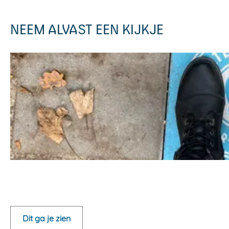
NEEM ALVAST EEN KIJKJE
O
p
e
Dit ga je zien
n