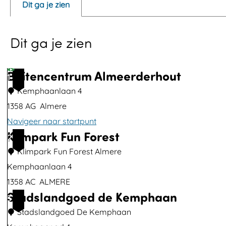
Dit ga je zien
n
p
Dit ga je zien
o
p
u
Buitencentrum Almeerderhout
1
p
Kemphaanlaan 4
m
1358 AG
Almere
e
Navigeer naar startpunt
t
Klimpark Fun Forest
B
2
v
u
Klimpark Fun Forest Almere
e
i
Kemphaanlaan 4
r
t
1358 AC
ALMERE
g
Stadslandgoed de Kemphaan
e
K
3
r
n
l
Stadslandgoed De Kemphaan
o