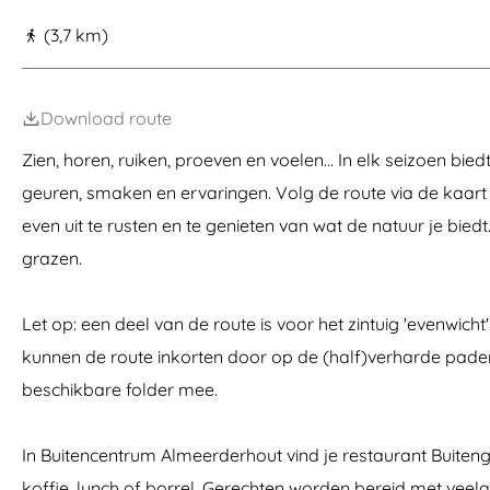
a
(3,7 km)
g
e
Download route
Zien, horen, ruiken, proeven en voelen... In elk seizoen bi
geuren, smaken en ervaringen. Volg de route via de kaart
even uit te rusten en te genieten van wat de natuur je bi
grazen.
Let op: een deel van de route is voor het zintuig 'evenwicht
kunnen de route inkorten door op de (half)verharde paden
beschikbare folder mee.
In Buitencentrum Almeerderhout vind je restaurant Buitenge
koffie, lunch of borrel. Gerechten worden bereid met veela