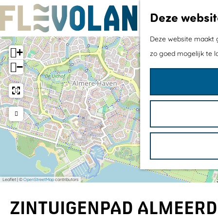
Deze websit
G
Deze website maakt ge
+
a
zo goed mogelijk te l
−
n
a
a
r
d
e
h
o
Leaflet
|
©
OpenStreetMap
contributors
m
e
ZINTUIGENPAD ALMEER
p