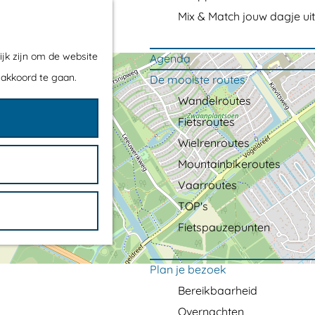
Mix & Match jouw dagje uit
ijk zijn om de website
Agenda
 akkoord te gaan.
De mooiste routes
Wandelroutes
Fietsroutes
Wielrenroutes
Mountainbikeroutes
Vaarroutes
TOP's
Fietspauzepunten
Plan je bezoek
Bereikbaarheid
Overnachten