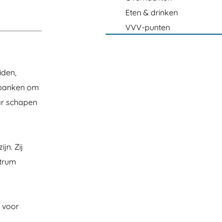
Eten & drinken
VVV-punten
iden,
e banken om
aar schapen
jn. Zij
ntrum
t voor