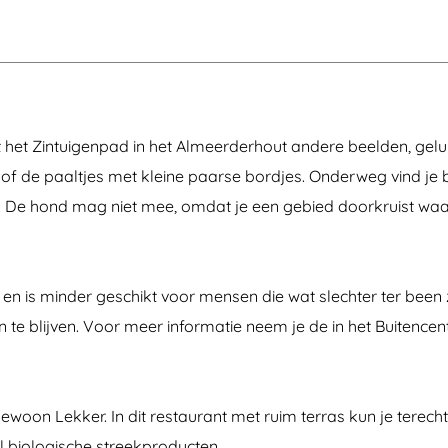
g
m
l
p
e
h
a
a
n
edt het Zintuigenpad in het Almeerderhout andere beelden, gelu
 of de paaltjes met kleine paarse bordjes. Onderweg vind j
edt. De hond mag niet mee, omdat je een gebied doorkruist w
' en is minder geschikt voor mensen die wat slechter ter been zi
 te blijven. Voor meer informatie neem je de in het Buitence
woon Lekker. In dit restaurant met ruim terras kun je terech
l biologische streekproducten.