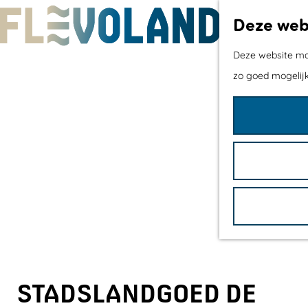
Deze webs
G
Deze website maa
a
zo goed mogelijk
n
a
a
r
d
e
h
o
m
e
STADSLANDGOED DE
p