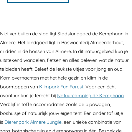
t
S
S
d
a
t
t
s
d
a
a
l
s
d
d
a
Niet ver buiten de stad ligt Stadslandgoed de Kemphaan in
l
s
s
n
Almere. Het landgoed ligt in Boswachterij Almeerderhout,
a
l
l
d
midden in de bossen van Almere. In dit natuurgebied kun je
n
a
a
g
uitstekend wandelen, fietsen en alles beleven wat de natuur
d
n
n
o
te bieden heeft. Beleef de leukste uitjes voor jong en oud!
g
d
d
e
Kom overnachten met het hele gezin en klim in de
o
g
g
d
boomtoppen van
Klimpark Fun Forest
. Voor een écht
e
o
o
d
avontuur kun je terecht bij
Natuurcamping de Kemphaan
.
d
e
e
e
Verblijf in toffe accomodaties zoals de pipowagen,
d
d
d
K
boshuisje of natuurlijk jouw eigen tent. Een ander tof uitje
e
d
d
e
is
Dierenpark Almere Jungle
, een unieke combinatie van
K
e
e
m
zorg, botanische tuin en dierenopvang in één. Bezoek de