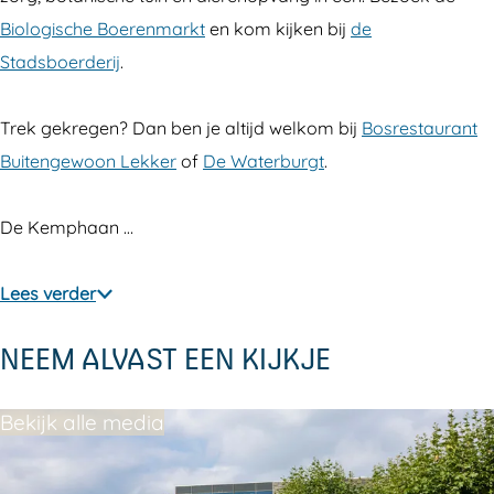
e
K
K
p
Biologische Boerenmarkt
en kom kijken bij
de
m
e
e
h
Stadsboerderij
.
p
m
m
a
h
p
p
a
Trek gekregen? Dan ben je altijd welkom bij
Bosrestaurant
a
h
h
n
Buitengewoon Lekker
of
De Waterburgt
.
a
a
a
n
a
a
De Kemphaan …
n
n
Lees verder
NEEM ALVAST EEN KIJKJE
Bekijk alle media