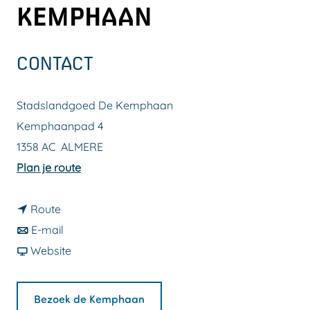
KEMPHAAN
a
g
e
CONTACT
Stadslandgoed De Kemphaan
Kemphaanpad 4
1358 AC
ALMERE
n
Plan je route
a
n
a
Route
a
n
r
E-mail
a
a
v
S
Website
r
a
a
t
S
r
n
a
Bezoek de Kemphaan