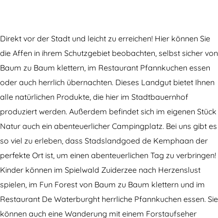
a
L
L
d
n
a
a
g
d
n
n
u
Direkt vor der Stadt und leicht zu erreichen! Hier können Sie
g
d
d
t
die Affen in ihrem Schutzgebiet beobachten, selbst sicher von
u
g
g
„
Baum zu Baum klettern, im Restaurant Pfannkuchen essen
t
u
u
S
oder auch herrlich übernachten. Dieses Landgut bietet Ihnen
„
t
t
t
alle natürlichen Produkte, die hier im Stadtbauernhof
S
„
„
a
produziert werden. Außerdem befindet sich im eigenen Stück
t
S
S
d
Natur auch ein abenteuerlicher Campingplatz. Bei uns gibt es
a
t
t
s
so viel zu erleben, dass Stadslandgoed de Kemphaan der
d
a
a
l
perfekte Ort ist, um einen abenteuerlichen Tag zu verbringen!
s
d
d
a
Kinder können im Spielwald Zuiderzee nach Herzenslust
l
s
s
n
spielen, im Fun Forest von Baum zu Baum klettern und im
a
l
l
d
Restaurant De Waterburght herrliche Pfannkuchen essen. Sie
n
a
a
g
können auch eine Wanderung mit einem Forstaufseher