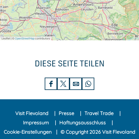
Leaflet
|
©
OpenStreetMap
contributors
DIESE SEITE TEILEN
D
D
D
D
i
i
i
i
e
e
e
e
Visit Flevoland
Presse
Travel Trade
s
s
s
s
Impressum
Haftungsausschluss
e
e
e
e
Cookie-Einstellungen
© Copyright 2026 Visit Flevoland
S
S
S
S