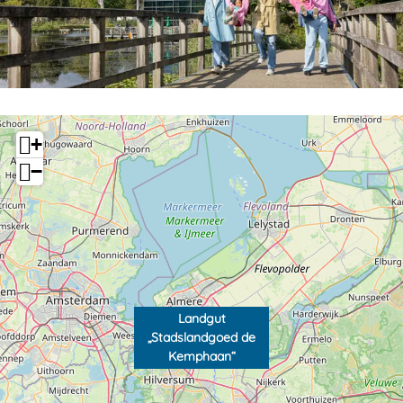
“
n
n
“
“
+
−
Landgut
„Stadslandgoed de
Kemphaan“