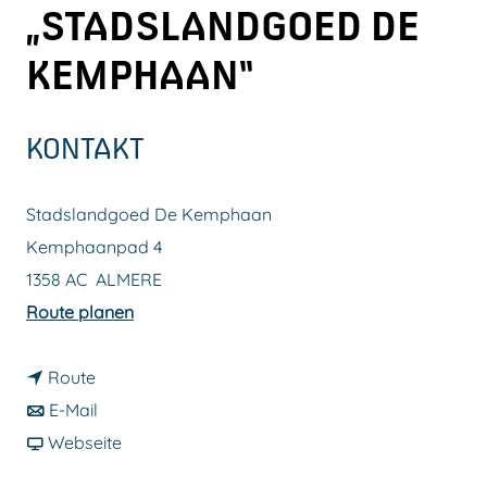
„STADSLANDGOED DE
m
e
KEMPHAAN“
p
a
KONTAKT
g
e
Stadslandgoed De Kemphaan
Kemphaanpad 4
1358 AC
ALMERE
b
Route planen
i
b
s
Route
i
b
L
E-Mail
s
i
a
a
Webseite
L
s
b
n