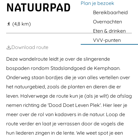
r
n
o
a
t
Plan je bezoek
NATUURPAD
m
g
i
F
e
r
e
g
d
Bereikbaarheid
j
o
d
u
r
e
A
r
d
m
e
Overnachten
e
K
(4,8 km)
l
e
e
A
J
e
m
s
K
l
Eten & drinken
u
m
e
t
e
m
n
p
VVV-punten
r
m
e
g
h
e
p
e
Download route
l
a
h
r
e
a
a
d
Deze wandelroute leidt je over de slingerende
n
a
e
bospaden rondom Stadslandgoed de Kemphaan.
n
r
h
Onderweg staan bordjes die je van alles vertellen over
o
u
het natuurgebied, zoals de planten en dieren die er
t
leven. Halverwege de route kun je (als je wilt) de afslag
nemen richting de 'Dood Doet Leven Plek'. Hier leer je
meer over de rol van kadavers in de natuur. Loop de
route verder en laat je verrassen door de vogels die
hun liederen zingen in de lente. Wie weet spot je een