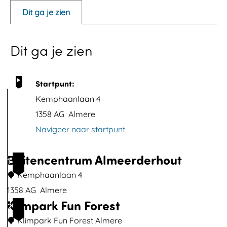
e
Dit ga je zien
n
p
Dit ga je zien
o
p
u
Startpunt:
p
Kemphaanlaan 4
m
1358 AG
Almere
e
Navigeer naar startpunt
t
v
Buitencentrum Almeerderhout
1
e
Kemphaanlaan 4
r
1358 AG
Almere
g
Klimpark Fun Forest
B
2
r
u
Klimpark Fun Forest Almere