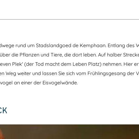
l
a
r
p
e
d
e
l
t
s
J
a
t
l
u
t
e
a
n
z
r
n
g
„
p
d
l
D
a
g
e
Waldwege rund um Stadslandgoed de Kemphaan. Entlang des
e
r
o
K
k
e
. über die Pflanzen und Tiere, die dort leben. Auf halber Strec
e
d
m
d
ven Plek' (der Tod macht dem Leben Platz) nehmen. Hier er
p
e
den Weg weiter und lassen Sie sich vom Frühlingsgesang der 
h
K
a
e
isvogel an einer der Eisvogelwände.
a
m
n
p
“
h
a
a
CK
n
“