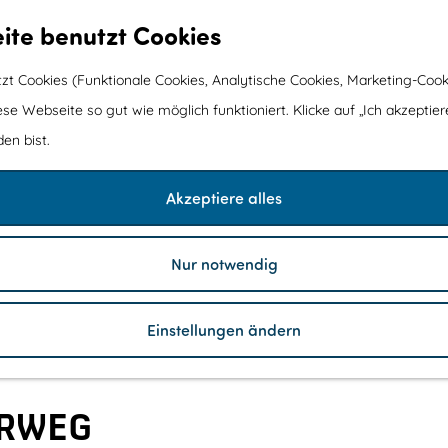
ite benutzt Cookies
t Cookies (Funktionale Cookies, Analytische Cookies, Marketing-Cook
ese Webseite so gut wie möglich funktioniert. Klicke auf „Ich akzeptier
en bist.
Akzeptiere alles
T
N
5
6
4
Nur notwendig
i
a
F
L
2
3
e
t
u
a
a
1
r
u
n
n
d
p
r
F
d
Einstellungen ändern
d
a
c
o
g
r
r
a
r
u
e
k
m
e
t
s
A
p
s
„
s
l
i
ERWEG
t
S
m
n
K
t
e
g