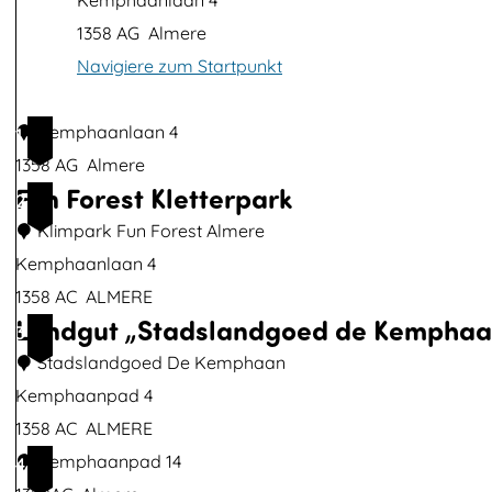
Kemphaanlaan 4
i
1358 AG
Almere
l
Navigiere zum Startpunkt
d
ö
Kemphaanlaan 4
1
f
1358 AG
Almere
f
Fun Forest Kletterpark
2
n
Klimpark Fun Forest Almere
e
Kemphaanlaan 4
n
1358 AC
ALMERE
Landgut „Stadslandgoed de Kemphaa
F
3
u
Stadslandgoed De Kemphaan
n
Kemphaanpad 4
F
1358 AC
ALMERE
o
L
Kemphaanpad 14
4