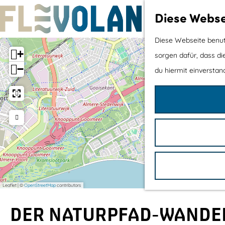
Diese Webse
G
Diese Webseite benutz
+
e
sorgen dafür, dass di
−
h
du hiermit einverstand
e
n
S
i
e
z
u
Leaflet
|
©
OpenStreetMap
contributors
r
H
DER NATURPFAD-WAND
o