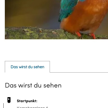
P
o
p
Das wirst du sehen
u
p
Das wirst du sehen
m
i
t
Startpunkt:
B