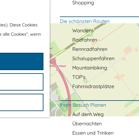
Shopping
Die schönsten Routen
ies). Diese Cookies
Wandern
e alle Cookies“, wenn
Radfahren
Rennradfahren
Schaluppenfahren
Mountainbiking
TOP's
Fahrradrastplätze
Ihren Besuch Planen
Auf dem Weg
Übernachten
Essen und Trinken