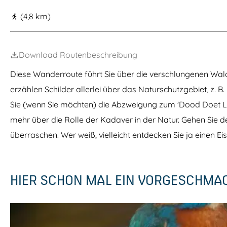
m
(4,8 km)
e
p
Download Routenbeschreibung
a
g
Diese Wanderroute führt Sie über die verschlungenen 
e
erzählen Schilder allerlei über das Naturschutzgebiet, z. B
Sie (wenn Sie möchten) die Abzweigung zum 'Dood Doet Le
mehr über die Rolle der Kadaver in der Natur. Gehen Sie 
überraschen. Wer weiß, vielleicht entdecken Sie ja einen E
HIER SCHON MAL EIN VORGESCHMA