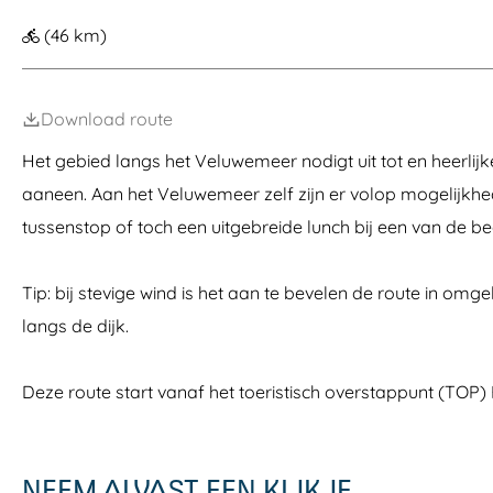
a
(46 km)
g
e
Download route
Het gebied langs het Veluwemeer nodigt uit tot en heerlijke
aaneen. Aan het Veluwemeer zelf zijn er volop mogelijkhe
tussenstop of toch een uitgebreide lunch bij een van de b
Tip: bij stevige wind is het aan te bevelen de route in omge
langs de dijk.
Deze route start vanaf het toeristisch overstappunt (TOP
NEEM ALVAST EEN KIJKJE