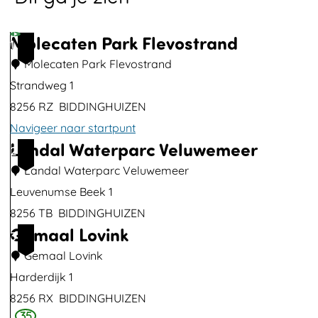
p
u
Molecaten Park Flevostrand
1
p
Molecaten Park Flevostrand
m
Strandweg 1
e
8256 RZ
BIDDINGHUIZEN
t
Navigeer naar startpunt
v
Landal Waterparc Veluwemeer
M
2
e
o
Landal Waterparc Veluwemeer
r
l
Leuvenumse Beek 1
g
e
8256 TB
BIDDINGHUIZEN
r
Gemaal Lovink
c
L
3
o
a
a
Gemaal Lovink
t
t
n
Harderdijk 1
e
e
d
8256 RX
BIDDINGHUIZEN
a
35