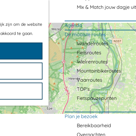
Mix & Match jouw dagje uit
ijk zijn om de website
Agenda
 akkoord te gaan.
De mooiste routes
Wandelroutes
Fietsroutes
Wielrenroutes
Mountainbikeroutes
Vaarroutes
TOP's
Fietspauzepunten
Plan je bezoek
Bereikbaarheid
Overnachten