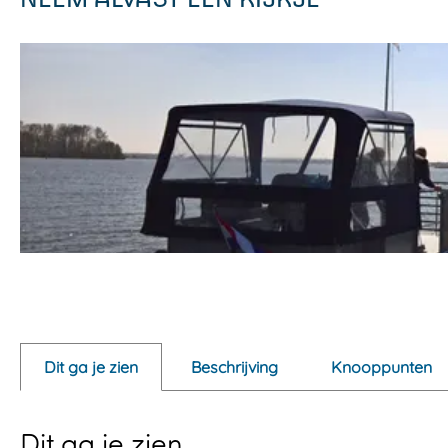
O
p
e
Dit ga je zien
Beschrijving
Knooppunten
n
p
Dit ga je zien
o