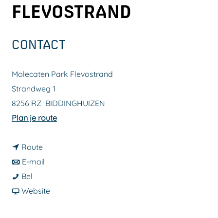
FLEVOSTRAND
a
g
e
CONTACT
Molecaten Park Flevostrand
Strandweg 1
8256 RZ
BIDDINGHUIZEN
n
Plan je route
a
n
a
Route
a
n
r
E-mail
M
a
a
M
Bel
o
r
a
v
o
Website
l
M
r
a
l