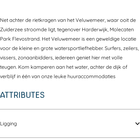
e
o
M
n
e
c
l
o
M
c
a
e
l
o
a
Net achter de rietkragen van het Veluwemeer, waar ooit de
t
c
e
l
t
Zuiderzee stroomde ligt, tegenover Harderwijk, Molecaten
e
a
c
e
e
Park Flevostrand. Het Veluwemeer is een geweldige locatie
n
t
a
c
n
voor de kleine en grote watersportliefhebber. Surfers, zeilers,
P
e
t
a
P
vissers, zonaanbidders, iedereen geniet hier met volle
a
n
e
t
a
teugen. Kom kamperen aan het water, achter de dijk of
r
P
n
e
r
verblijf in één van onze leuke huuraccommodaties
k
a
P
n
k
ATTRIBUTES
F
r
a
P
F
l
k
r
a
l
e
F
k
r
e
v
l
F
k
v
Ligging
o
e
l
F
o