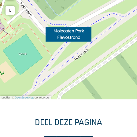
Molecaten Park
Flevostrand
Leaflet
|
©
OpenStreetMap
contributors
DEEL DEZE PAGINA