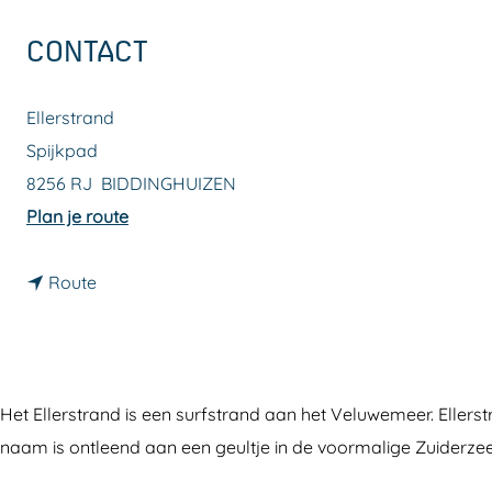
a
CONTACT
g
e
Ellerstrand
Spijkpad
8256 RJ
BIDDINGHUIZEN
n
Plan je route
a
n
a
Route
a
r
a
E
r
l
E
l
Het Ellerstrand is een surfstrand aan het Veluwemeer. Eller
l
e
naam is ontleend aan een geultje in de voormalige Zuiderzee 
l
r