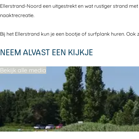
e
s
Ellerstrand-Noord een uitgestrekt en wat rustiger strand met
r
t
naaktrecreatie.
s
r
t
a
Bij het Ellerstrand kun je een bootje of surfplank huren. Ook
r
n
NEEM ALVAST EEN KIJKJE
a
d
n
-
Bekijk alle media
d
N
-
o
N
o
o
r
o
d
r
d