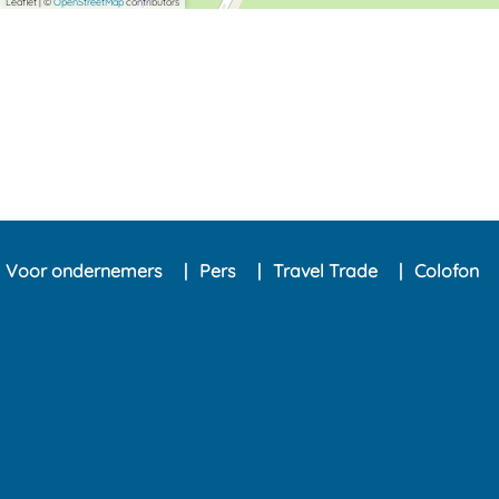
Leaflet
|
©
OpenStreetMap
contributors
Voor ondernemers
Pers
Travel Trade
Colofon