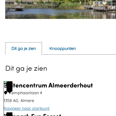
O
p
e
Dit ga je zien
Knooppunten
n
p
Dit ga je zien
o
p
u
Buitencentrum Almeerderhout
1
p
Kemphaanlaan 4
m
1358 AG
Almere
e
Navigeer naar startpunt
t
B