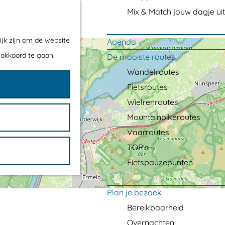
Mix & Match jouw dagje uit
ijk zijn om de website
Agenda
 akkoord te gaan.
De mooiste routes
Wandelroutes
Fietsroutes
Wielrenroutes
Mountainbikeroutes
Vaarroutes
TOP's
Fietspauzepunten
Plan je bezoek
Bereikbaarheid
Overnachten