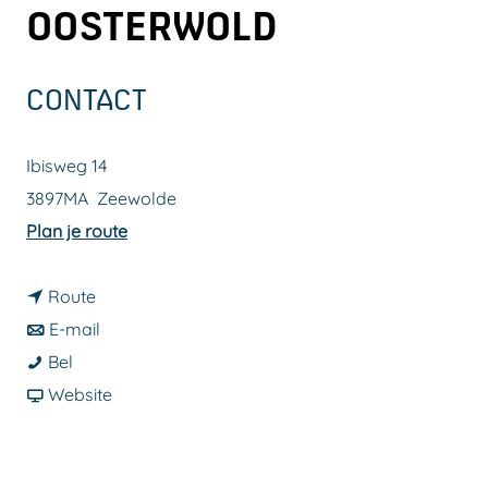
OOSTERWOLD
a
g
e
CONTACT
Ibisweg 14
3897MA
Zeewolde
n
Plan je route
a
n
a
Route
a
n
r
E-mail
B
a
a
B
Bel
u
r
a
v
u
Website
r
B
r
a
r
g
u
B
n
g