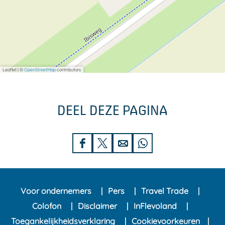
Leaflet
|
©
OpenStreetMap
contributors
DEEL DEZE PAGINA
D
D
D
D
e
e
e
e
e
e
e
e
Voor ondernemers
Pers
Travel Trade
l
l
l
l
Colofon
Disclaimer
InFlevoland
d
d
d
d
Toegankelijkheidsverklaring
Cookievoorkeuren