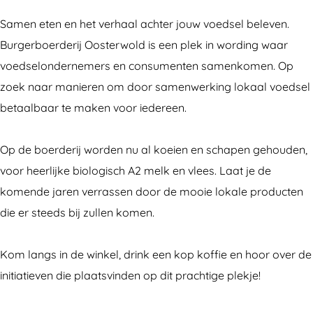
e
r
u
B
e
r
g
r
u
r
Samen eten en het verhaal achter jouw voedsel beleven.
b
e
g
r
b
Burgerboerderij Oosterwold is een plek in wording waar
o
r
e
g
o
voedselondernemers en consumenten samenkomen. Op
e
b
r
e
e
zoek naar manieren om door samenwerking lokaal voedsel
r
o
b
r
r
betaalbaar te maken voor iedereen.
d
e
o
b
d
e
r
e
o
e
Op de boerderij worden nu al koeien en schapen gehouden,
r
d
r
e
r
voor heerlijke biologisch A2 melk en vlees. Laat je de
i
e
d
r
i
komende jaren verrassen door de mooie lokale producten
j
r
e
d
j
die er steeds bij zullen komen.
O
i
r
e
O
o
j
i
r
o
Kom langs in de winkel, drink een kop koffie en hoor over de
s
O
j
i
s
initiatieven die plaatsvinden op dit prachtige plekje!
t
o
O
j
t