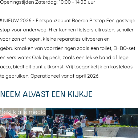
e
s
o
O
e
Openingstijden Zaterdag: 10:00 - 14:00 uur
r
t
s
o
r
w
e
t
s
w
!! NIEUW 2026 - Fietspauzepunt Boeren Pitstop Een gastvrije
o
r
e
t
o
stop voor onderweg. Hier kunnen fietsers uitrusten, schuilen
l
w
r
e
l
voor zon of regen, kleine reparaties uitvoeren en
d
o
w
r
d
gebruikmaken van voorzieningen zoals een toilet, EHBO-set
l
o
w
en vers water. Ook bij pech, zoals een lekke band of lege
d
l
o
accu, biedt dit punt uitkomst. Vrij toegankelijk en kosteloos
d
l
te gebruiken. Operationeel vanaf april 2026.
d
NEEM ALVAST EEN KIJKJE
Bekijk alle media