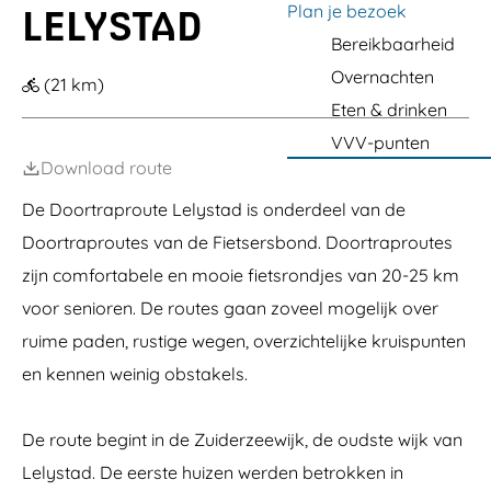
n
F
e
a
a
a
h
n
Plan je bezoek
i
a
e
LELYSTAD
a
a
n
t
l
u
d
a
l
g
a
s
Bereikbaarheid
a
"
r
l
"
r
h
v
O
k
a
O
e
Overnachten
M
i
i
(21 km)
A
e
n
A
a
o
a
4
n
Eten & drinken
d
5
r
n
h
0
d
5
k
O
VVV-punten
a
"
e
"
e
u
v
m
Download route
r
t
e
a
W
l
n
n
De Doortraproute Lelystad is onderdeel van de
a
e
)
d
t
Doortraproutes van de Fietsersbond. Doortraproutes
-
d
A
zijn comfortabele en mooie fietsrondjes van 20-25 km
e
n
n
t
voor senioren. De routes gaan zoveel mogelijk over
o
ruime paden, rustige wegen, overzichtelijke kruispunten
n
y
en kennen weinig obstakels.
G
o
r
De route begint in de Zuiderzeewijk, de oudste wijk van
m
l
Lelystad. De eerste huizen werden betrokken in
e