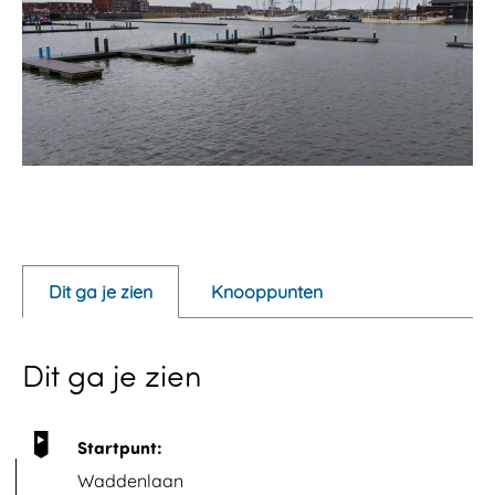
O
p
e
Dit ga je zien
Knooppunten
n
p
Dit ga je zien
o
p
u
Startpunt:
p
Waddenlaan