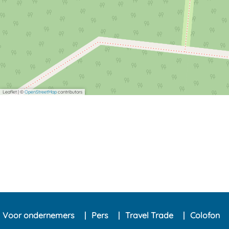
0
"
Leaflet
|
©
OpenStreetMap
contributors
Voor ondernemers
Pers
Travel Trade
Colofon