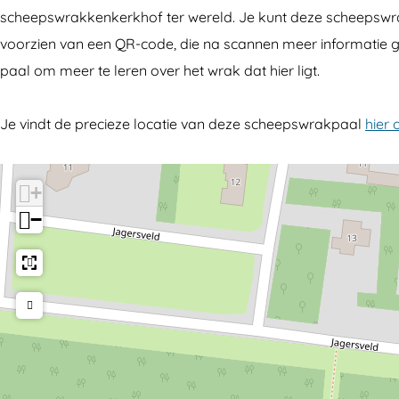
e
s
scheepswrakkenkerkhof ter wereld. Je kunt deze scheepswra
p
w
voorzien van een QR-code, die na scannen meer informatie g
s
r
paal om meer te leren over het wrak dat hier ligt.
w
a
r
k
Je vindt de precieze locatie van deze scheepswrakpaal
hier
a
p
k
a
+
p
a
−
a
l
a
"
l
O
"
A
O
4
A
0
4
"