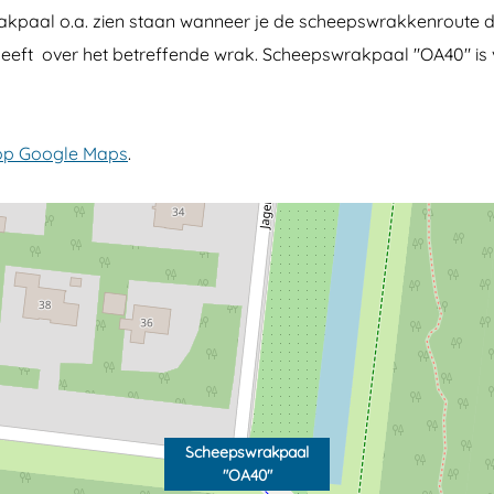
kpaal o.a. zien staan wanneer je de scheepswrakkenroute d
eeft over het betreffende wrak. Scheepswrakpaal "OA40" is v
 op Google Maps
.
Scheepswrakpaal
"OA40"