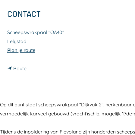
a
CONTACT
g
e
Scheepswrakpaal "OA40"
Lelystad
n
Plan je route
a
n
a
Route
a
r
a
S
r
c
S
h
Op dit punt staat scheepswrakpaal "Dijkvak 2", herkenbaar 
c
e
vermoedelijk karveel gebouwd (vracht)schip, mogelijk 17de-
h
e
e
p
Tijdens de inpoldering van Flevoland zijn honderden schee