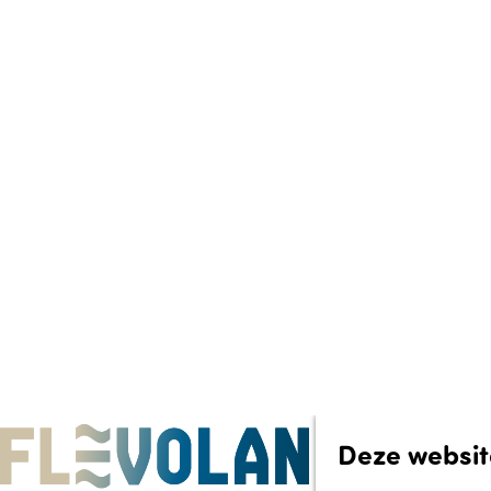
e
p
a
g
e