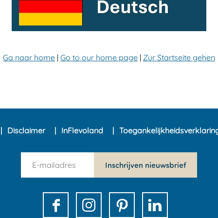
Ga naar home
|
Go to our home page
|
Zur Startseite gehen
Disclaimer
InFlevoland
Toegankelijkheidsverklari
n
Inschrijven nieuwsbrief
e
w
s
F
I
P
L
l