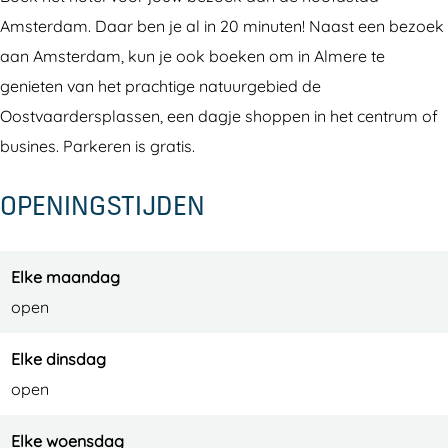
r
e
m
Amsterdam. Daar ben je al in 20 minuten! Naast een bezoek
e
r
e
aan Amsterdam, kun je ook boeken om in Almere te
e
r
genieten van het prachtige natuurgebied de
e
Oostvaardersplassen, een dagje shoppen in het centrum of
busines. Parkeren is gratis.
OPENINGSTIJDEN
Elke maandag
open
Elke dinsdag
open
Elke woensdag