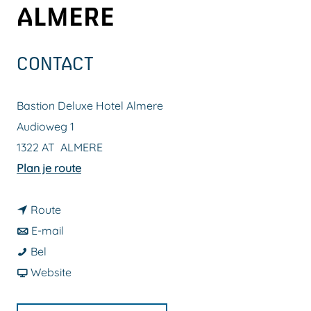
ALMERE
a
g
e
CONTACT
Bastion Deluxe Hotel Almere
Audioweg 1
1322 AT
ALMERE
n
Plan je route
a
n
a
Route
a
n
r
E-mail
B
a
a
B
Bel
a
r
a
v
a
Website
s
B
r
a
s