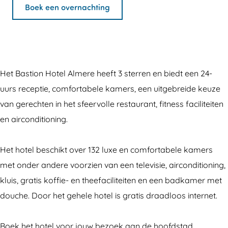
t
a
B
n
t
Boek een overnachting
i
s
a
B
i
o
t
s
a
o
n
i
t
s
n
H
o
i
t
H
Het Bastion Hotel Almere heeft 3 sterren en biedt een 24-
o
n
o
i
o
uurs receptie, comfortabele kamers, een uitgebreide keuze
t
H
n
o
t
van gerechten in het sfeervolle restaurant, fitness faciliteiten
e
o
H
n
e
en airconditioning.
l
t
o
H
l
A
e
t
o
A
Het hotel beschikt over 132 luxe en comfortabele kamers
l
l
e
t
l
met onder andere voorzien van een televisie, airconditioning,
m
A
l
e
m
kluis, gratis koffie- en theefaciliteiten en een badkamer met
e
l
A
l
e
douche. Door het gehele hotel is gratis draadloos internet.
r
m
l
A
r
e
e
m
l
e
Boek het hotel voor jouw bezoek aan de hoofdstad