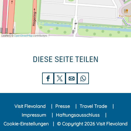
Leaflet
|
©
OpenStreetMap
contributors
DIESE SEITE TEILEN
D
D
D
D
i
i
i
i
e
e
e
e
Visit Flevoland
Presse
Travel Trade
s
s
s
s
Impressum
Haftungsausschluss
e
e
e
e
Cookie-Einstellungen
© Copyright 2026 Visit Flevoland
S
S
S
S