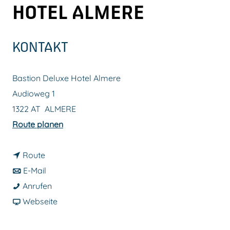
HOTEL ALMERE
m
e
p
KONTAKT
a
g
Bastion Deluxe Hotel Almere
e
Audioweg 1
1322 AT
ALMERE
b
Route planen
i
b
s
Route
i
b
B
E-Mail
s
i
B
a
Anrufen
B
s
a
a
s
Webseite
a
B
s
b
t