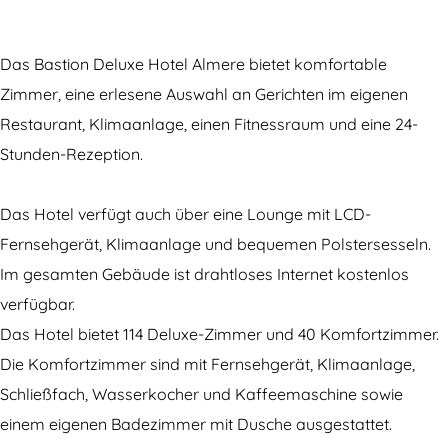
s
a
t
B
i
t
s
i
a
o
i
t
o
s
n
Das Bastion Deluxe Hotel Almere bietet komfortable
o
i
n
t
D
Zimmer, eine erlesene Auswahl an Gerichten im eigenen
n
o
D
i
e
Restaurant, Klimaanlage, einen Fitnessraum und eine 24-
D
n
e
o
l
Stunden-Rezeption.
e
D
l
n
u
l
e
u
D
x
Das Hotel verfügt auch über eine Lounge mit LCD-
u
l
x
e
e
Fernsehgerät, Klimaanlage und bequemen Polstersesseln.
x
u
e
l
H
Im gesamten Gebäude ist drahtloses Internet kostenlos
e
x
H
u
o
verfügbar.
H
e
o
x
t
Das Hotel bietet 114 Deluxe-Zimmer und 40 Komfortzimmer.
o
H
t
e
e
Die Komfortzimmer sind mit Fernsehgerät, Klimaanlage,
t
o
e
H
l
Schließfach, Wasserkocher und Kaffeemaschine sowie
e
t
l
o
A
einem eigenen Badezimmer mit Dusche ausgestattet.