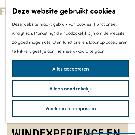
Met kids
Deze website gebruikt cookies
Shoppen
G
Mix & Match jou
Deze website maakt gebruik van cookies (Functioneel,
a
dagje uit
Analytisch, Marketing) die noodzakelijk zijn om de website
n
zo goed mogelijk te laten functioneren. Door op accepteren
a
Agenda
te klikken, geef je aan hiermee akkoord te gaan.
a
De mooiste routes
r
Wandelroutes
Alles accepteren
d
Fietsroutes
e
Wielrenroutes
Alleen noodzakelijk
h
Mountainbikerou
o
Vaarroutes
Voorkeuren aanpassen
m
TOP's
e
Fietspauzepunte
p
WINDEXPERIENCE EN