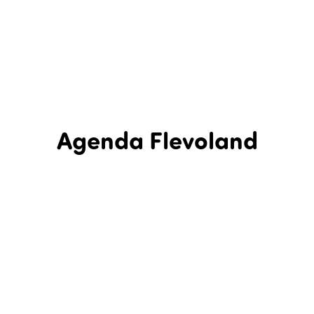
Agenda Flevoland
In Flevoland is een hele hoop te beleven! Bekijk in de agenda
hieronder wat er de komende tijd in Flevoland te zien en te
doen is: een agenda met evenementen, workshops,
excursies, lezingen, rondleidingen, festivals, concerten en
theatervoorstellingen. Dit is dé uitagenda van Flevoland.