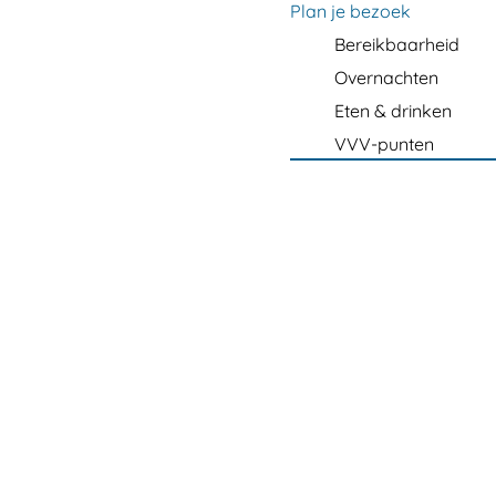
m
Plan je bezoek
e
Bereikbaarheid
p
Overnachten
a
Eten & drinken
g
VVV-punten
e