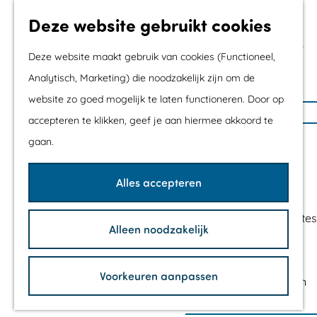
Met kids
Deze website gebruikt cookies
Shoppen
Mix & Match jouw
Deze website maakt gebruik van cookies (Functioneel,
dagje uit
Analytisch, Marketing) die noodzakelijk zijn om de
website zo goed mogelijk te laten functioneren. Door op
G
Agenda
accepteren te klikken, geef je aan hiermee akkoord te
a
De mooiste routes
gaan.
n
Wandelroutes
a
Fietsroutes
Alles accepteren
a
Wielrenroutes
r
Mountainbikeroutes
Alleen noodzakelijk
d
Vaarroutes
e
TOP's
h
Voorkeuren aanpassen
Fietspauzepunten
o