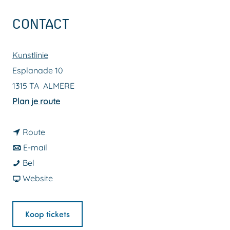
a
CONTACT
g
e
Kunstlinie
Esplanade 10
1315 TA
ALMERE
n
Plan je route
a
n
a
Route
a
n
r
E-mail
G
a
a
G
Bel
o
r
a
v
o
Website
e
G
r
a
e
d
o
G
n
d
Koop tickets
e
e
o
G
e