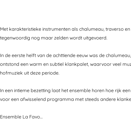
R
d
e
o
R
e
e
d
e
e
d
R
e
d
d
Met karakteristieke instrumenten als chalumeau, traverso en
e
e
R
e
e
tegenwoordig nog maar zelden wordt uitgevoerd.
K
d
e
R
K
l
e
d
e
l
In de eerste helft van de achttiende eeuw was de chalumeau,
a
K
e
d
a
ontstond een warm en subtiel klankpalet, waarvoor veel muzi
s
l
K
e
s
hofmuziek uit deze periode.
s
a
l
K
s
i
s
a
l
i
In een intieme bezetting laat het ensemble horen hoe rijk ee
e
s
s
a
e
voor een afwisselend programma met steeds andere klanken
k
i
s
s
k
:
e
i
s
:
Ensemble La Favo…
E
k
e
i
E
n
:
k
e
n